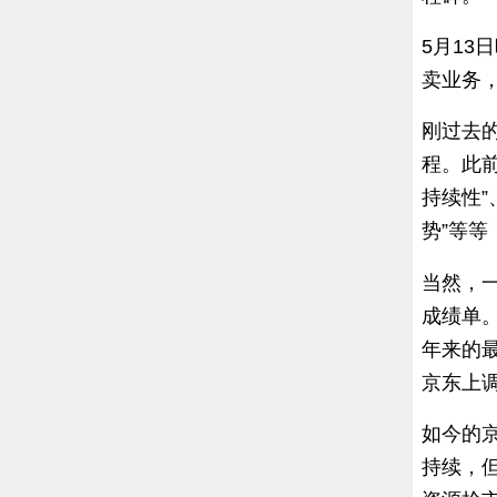
5月13
卖业务，
刚过去
程。此
持续性”
势”等等
当然，
成绩单。
年来的最
京东上调
如今的
持续，