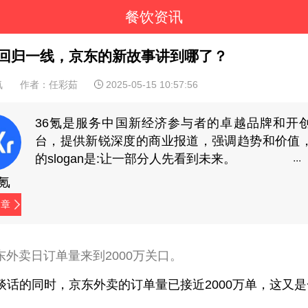
餐饮资讯
回归一线，京东的新故事讲到哪了？
氪
作者：任彩茹
2025-05-15 10:57:56
36氪是服务中国新经济参与者的卓越品牌和开
台，提供新锐深度的商业报道，强调趋势和价值
的slogan是:让一部分人先看到未来。
6氪
文章
东外卖日订单量来到2000万关口。
谈话的同时，京东外卖的订单量已接近2000万单，这又