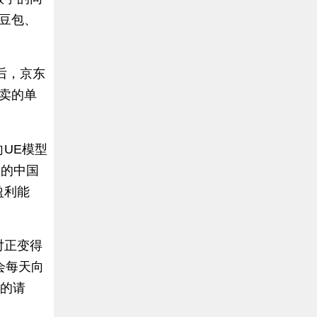
、豆包、
后，京东
卖的单
UE模型
型的中国
盈利能
对正变得
会每天向
”的请