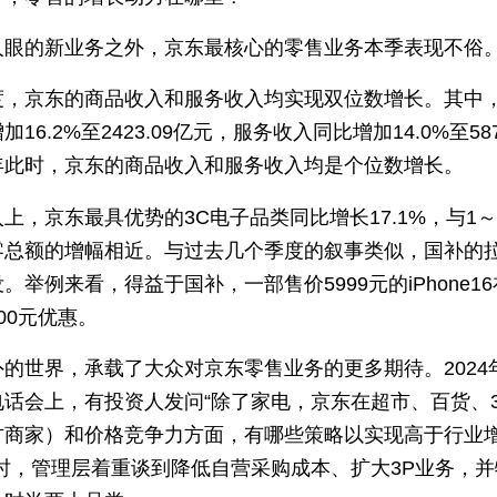
人眼的新业务之外，京东最核心的零售业务本季表现不俗
度，京东的商品收入和服务收入均实现双位数增长。其中
16.2%至2423.09亿元，服务收入同比增加14.0%至587
年此时，京东的商品收入和服务收入均是个位数增长。
上，京东最具优势的3C电子品类同比增长17.1%，与1～
零总额的增幅相近。与过去几个季度的叙事类似，国补的
。举例来看，得益于国补，一部售价5999元的iPhone1
00元优惠。
外的世界，承载了大众对京东零售业务的更多期待。2024
话会上，有投资人发问“除了家电，京东在超市、百货、3
方商家）和价格竞争力方面，有哪些策略以实现高于行业
彼时，管理层着重谈到降低自营采购成本、扩大3P业务，