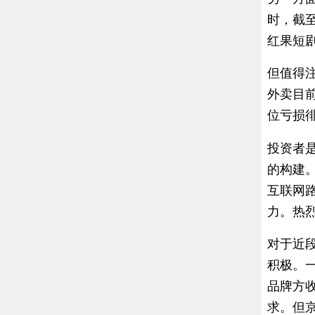
时，截至
红果短
但值得
外卖目
位亏损徘
投资者
的构建。
互联网
力。热
对于近
积极。
品牌方
求。但京