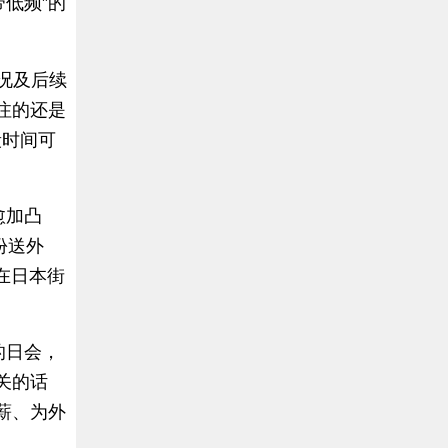
低频”的
况及后续
注的还是
段时间可
愈加凸
份送外
在日本街
的日会，
关的话
薪、为外