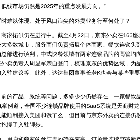
低线市场仍然是2025年的重点发展方向。”
暂时难以体现、处于风口浪尖的外卖业务行至何处了？
商家拓供仍在进行中。截至4月22日，京东外卖在166座
绝大多数城市，服务商们负责拓展个体商家。餐饮连锁头
由总部进行谈判，中式快餐领域有两家连锁品牌的高管均向
东外卖负责人周显军亲自登门，梳理京东的优势区域，为
的入驻建议等。此外，达达集团董事长老K也会与某些重
。
月前的产品、系统等问题，多多少少仍然存在。一家餐饮
氪举例道，全国不少连锁品牌使用的SaaS系统是天商财
也能顺利接入美团和饿了么，但目前与京东外卖的连接仍
此拖慢了入驻脚步。
面，用户和商家的参与度的确在变高。订单量连续突破新