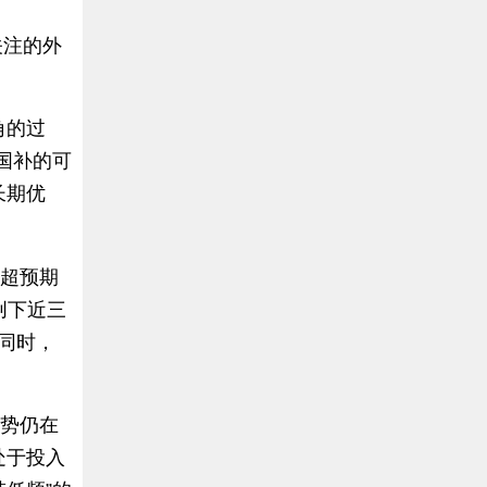
关注的外
角的过
国补的可
长期优
的超预期
创下近三
。同时，
态势仍在
处于投入