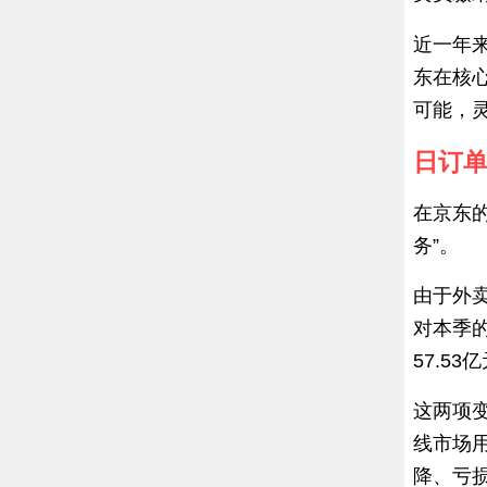
近一年
东在核
可能，
日订单
在京东
务”。
由于外卖
对本季的
57.5
这两项
线市场
降、亏