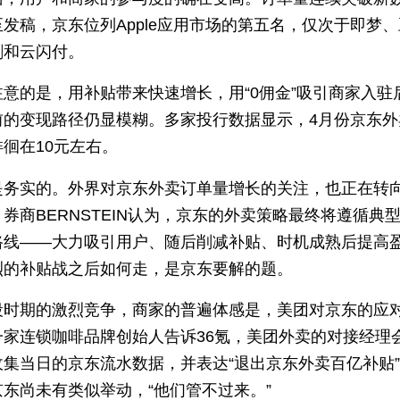
发稿，京东位列Apple应用市场的第五名，仅次于即梦
剧和云闪付。
注意的是，用补贴带来快速增长，用“0佣金”吸引商家入驻
前的变现路径仍显模糊。多家投行数据显示，4月份京东外
徊在10元左右。
是务实的。外界对京东外卖订单量增长的关注，也正在转向
券商BERNSTEIN认为，京东的外卖策略最终将遵循典
路线——大力吸引用户、随后削减补贴、时机成熟后提高
烈的补贴战之后如何走，是京东要解的题。
段时期的激烈竞争，商家的普遍体感是，美团对京东的应
一家连锁咖啡品牌创始人告诉36氪，美团外卖的对接经理
收集当日的京东流水数据，并表达“退出京东外卖百亿补贴
东尚未有类似举动，“他们管不过来。”