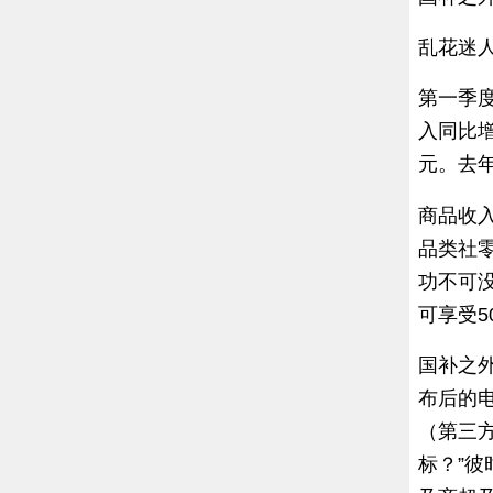
乱花迷
第一季
入同比增加
元。去
商品收入
品类社
功不可没
可享受5
国补之
布后的电
（第三
标？”