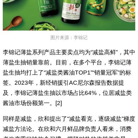
图片来源：李锦记
李锦记薄盐系列产品主要卖点均为“减盐高鲜”，其中
薄盐生抽销量靠前。目前，在多个平台，李锦记薄
盐生抽均打上了“减盐类酱油TOP1”“销量冠军”的标
签。2023年，新经销援引AC尼尔森报告数据提
及，李锦记薄盐生抽以市场占比64%，位居减盐类
酱油市场份额第一。[2]
同样是减盐，欣和提出了“减盐看克，逐级减盐”梯度
减盐方法论。在欣和六月鲜品牌负责人看来，消费