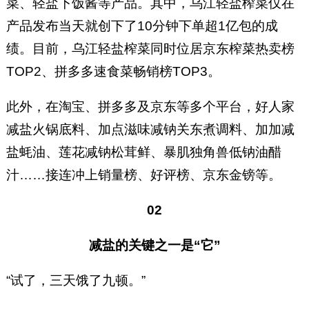
菜、轻盐下饭酱等产品。其中，乌江轻盐榨菜仅在
产品发布当天就创下了10分钟下单超1亿包的成
绩。目前，乌江轻盐榨菜同时位居京东榨菜热卖榜
TOP2、拼多多速食菜畅销榜TOP3。
此外，在淘宝、拼多多及京东等多个平台，好人家
减盐火锅底料、加点滋味减钠关东煮调料、加加减
盐蚝油、莲花减钠松茸鲜、暴肌独角兽低钠油醋
汁……接连冲上销量榜、好评榜、京东金镑等。
02
减盐的关键之一是“它”
“试了，三天饿了九顿。”