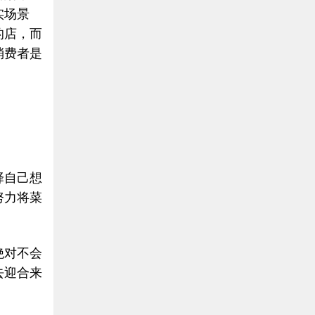
实场景
的店，而
消费者是
择自己想
努力将菜
绝对不会
去迎合来