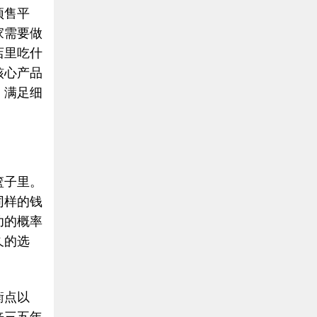
预售平
家需要做
店里吃什
核心产品
，满足细
篮子里。
同样的钱
功的概率
久的选
衡点以