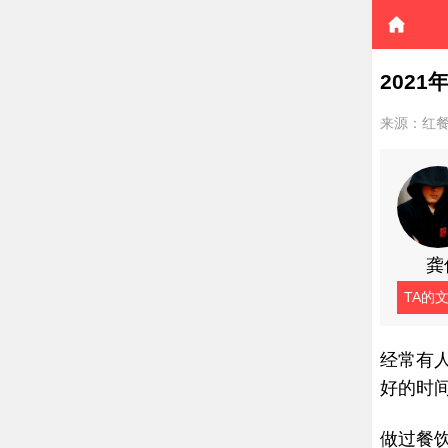
202
来源：红
龚
TA的
经常有
好的时
做过餐