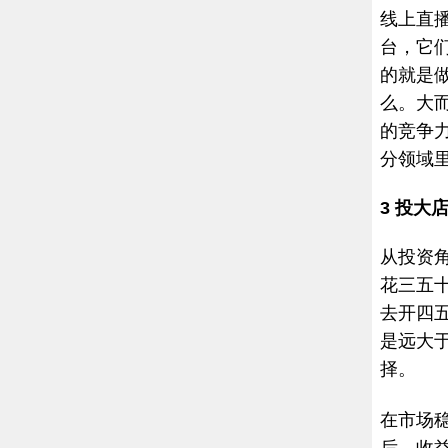
线上直
台，它
的就是
么。大
的竞争
分领域
3
投大
从投资
花三五
去开四
是远大
择。
在市场