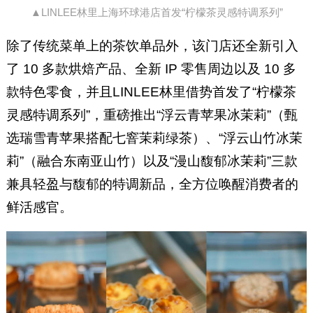
▲LINLEE林里上海环球港店首发“柠檬茶灵感特调系列”
除了传统菜单上的茶饮单品外，该门店还全新引入
了 10 多款烘焙产品、全新 IP 零售周边以及 10 多
款特色零食，并且LINLEE林里借势首发了“柠檬茶
灵感特调系列”，重磅推出“浮云青苹果冰茉莉”（甄
选瑞雪青苹果搭配七窨茉莉绿茶）、“浮云山竹冰茉
莉”（融合东南亚山竹）以及“漫山馥郁冰茉莉”三款
兼具轻盈与馥郁的特调新品，全方位唤醒消费者的
鲜活感官。