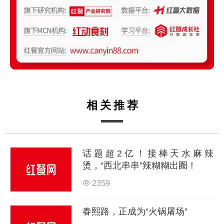
相关推荐
话题超2亿！接棒天水麻辣
烫，“西北串串”辣糊糊出圈！
2359
春熙路，正成为“火锅屠场”