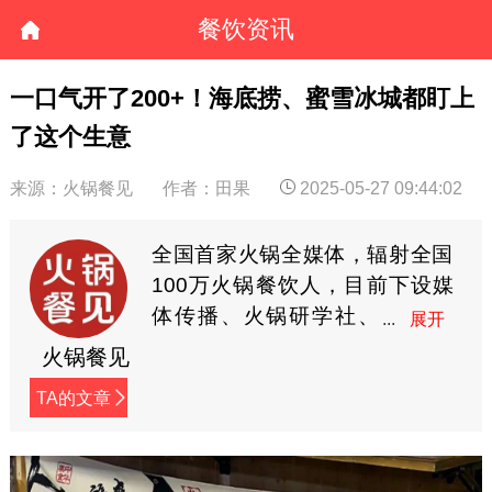
餐饮资讯
一口气开了200+！海底捞、蜜雪冰城都盯上
了这个生意
来源：火锅餐见
作者：田果
2025-05-27 09:44:02
全国首家火锅全媒体，辐射全国
100万火锅餐饮人，目前下设媒
体传播、火锅研学社、
餐见优选商城3大板块，
火锅餐见
全方位深度赋能火锅餐饮人。
TA的文章