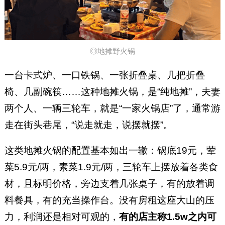
◎地摊野火锅
一台卡式炉、一口铁锅、一张折叠桌、几把折叠
椅、几副碗筷……这种地摊火锅，是“纯地摊”，夫妻
两个人、一辆三轮车，就是“一家火锅店”了，通常游
走在街头巷尾，“说走就走，说摆就摆”。
这类地摊火锅的配置基本如出一辙：锅底19元，荤
菜5.9元/两，素菜1.9元/两，三轮车上摆放着各类食
材，且标明价格，旁边支着几张桌子，有的放着调
料餐具，有的充当操作台。没有房租这座大山的压
力，利润还是相对可观的，
有的店主称1.5w之内可