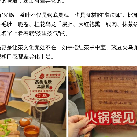
香的味道，还蛮有差异化的。
馆火锅，茶叶不仅是锅底灵魂，也是食材的“魔法师”。比
香毛肚三脆卷、桂花乌龙千层肚、大红袍熏三线肉、抹茶
名字上看着就“茶里茶气”的。
品更是让茶文化无处不在，如手摇红茶掌中宝、豌豆尖乌
现和口感都差异化十足。