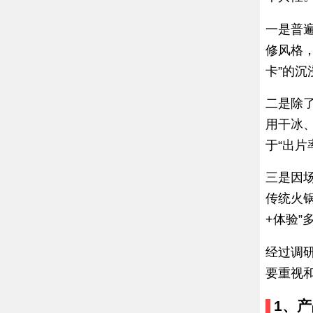
一是普
修风格
卡”的沉
二是除
用干冰
于“出片
三是因
传统火
+体验”
经过调
要重视
1、