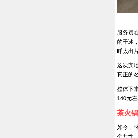
服务员
的干冰
呼太出
这次实
真正的
整体下
140
茶火锅
如今，
个共性