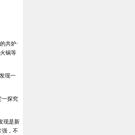
的共炉·
汤火锅等
发现一
定一探究
发现是新
常强，不