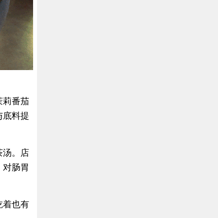
茉莉番茄
与底料提
。
茶汤。店
，对肠胃
吃着也有