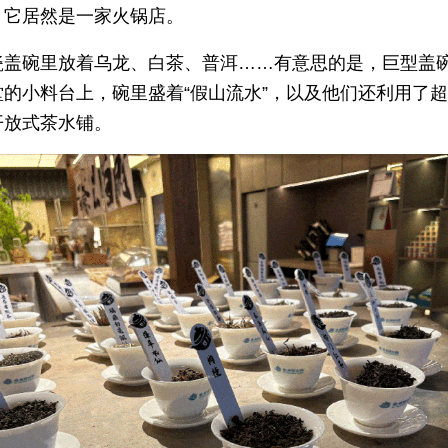
，它居然是一家火锅店。
瓷盖碗里放着乌龙、白茶、普洱……有意思的是，巨型盖
堂的小料台上，碗里盛着“假山流水”，以及他们还利用了
开放式茶水铺。