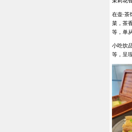
茉莉花
在壶·茶
菜，茶
等，单从
小吃饮
等，呈