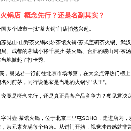
火锅店 概念先行？还是名副其实？
全国多个城市一批“茶火锅”门店悄然兴起。
苏见山·山野茶火锅&柒·茶馆火锅·苏式盖碗茶火锅、武汉
锅局、成都的蓉城小将千层肚·茶火锅、合肥的碳山河·茶
在当地掀起了打卡秀。
月底，餐见君一行前往北京市场考察，在大众点评热门榜上
锅名列前茅，同行说他家是当地的火锅“排队王”。
，究竟是概念先行，还是真正具备产品竞争力？餐见君决
名字叫壶·茶馆火锅，位于北京三里屯SOHO，走进店内，
修，茶元素充满每个角落。从进门开始，视觉冲击感就非