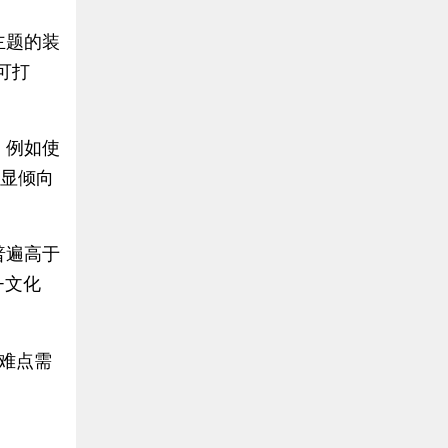
主题的装
可打
，例如使
明显倾向
普遍高于
+文化
难点需