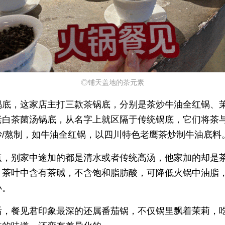
◎铺天盖地的茶元素
锅底，这家店主打三款茶锅底，分别是茶炒牛油全红锅、
老白茶菌汤锅底，从名字上就区隔于传统锅底，它们将茶
炒/熬制，如牛油全红锅，以四川特色老鹰茶炒制牛油底料
点，别家中途加的都是清水或者传统高汤，他家加的却是
，茶叶中含有茶碱，不含饱和脂肪酸，可降低火锅中油脂
小。
后，餐见君印象最深的还属番茄锅，不仅锅里飘着茉莉，