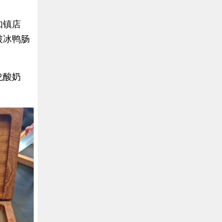
如镇店
破冰鸭肠
龙酸奶