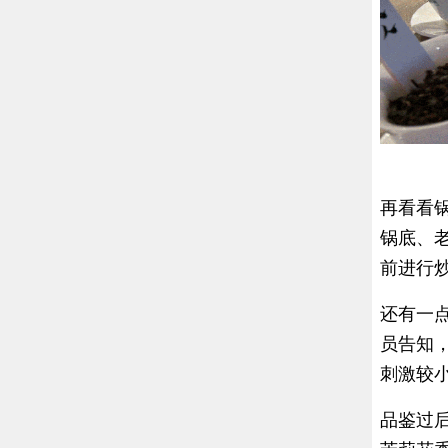
再看看
锅底、
前进行
还有一
员告知
刺激较
品鉴过