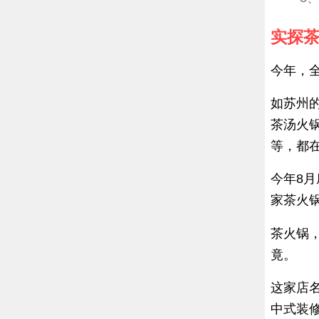
实探茶
今年，
如苏州的
茶汤火
等，都
今年8
家茶火
茶火锅
竟。
这家店
中式装