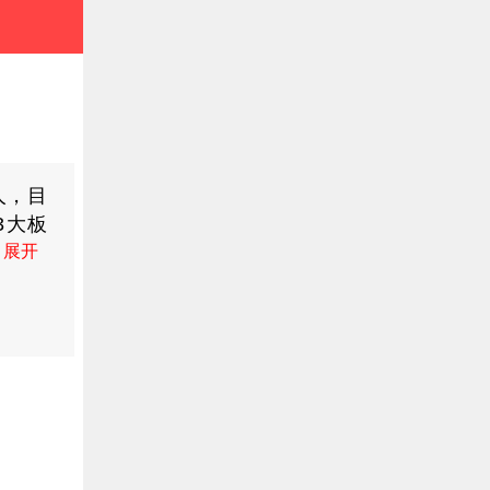
人，目
3大板