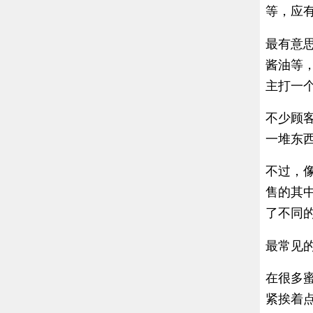
等，应
最有意
酱油等
主打一
不少顾
一堆东西
不过，像
售的其
了不同
最常见
在很多
紧挨着