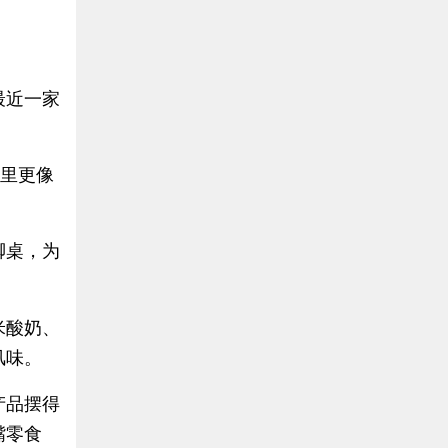
最近一家
这里更像
脚桌，为
。
米酸奶、
风味。
产品摆得
嘴零食