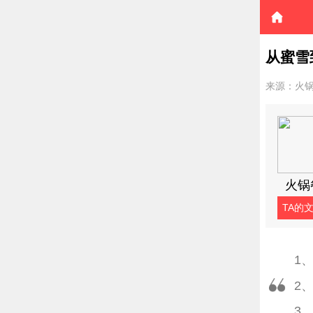
从蜜雪
来源：火
火锅
TA的
1
2
3