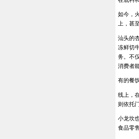
在底料
如今，
上，甚
汕头的
冻鲜切
务。不
消费者
有的餐饮
线上，
则依托
小龙坎
食品零