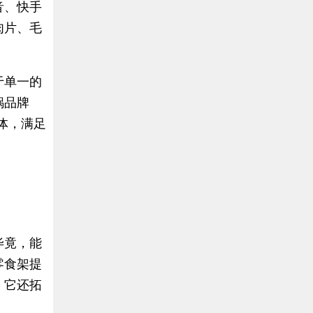
音、快手
肉片、毛
于单一的
锅品牌
体，满足
毕竟，能
零食架提
，它还拓
。