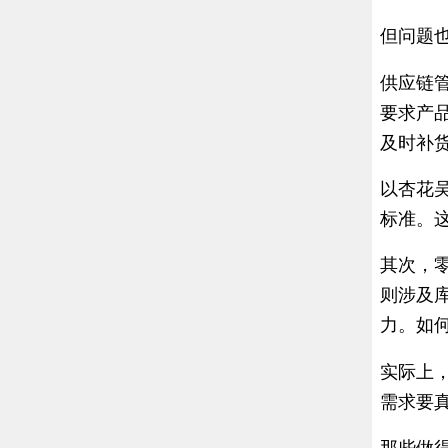
但问题
供应链
要求产
及时补
以杏花
标准。
其次，
则涉及
力。如
实际上
需求要真