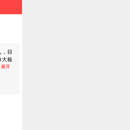
人，目
3大板