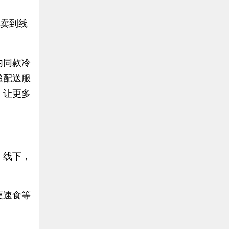
下卖到线
内同款冷
递配送服
，让更多
。
；线下，
便速食等