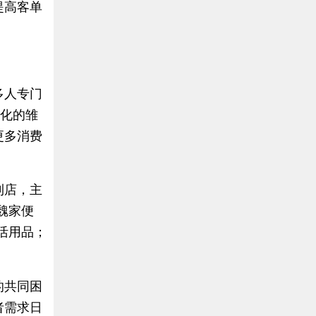
提高客单
多人专门
售化的雏
更多消费
利店，主
魏家便
活用品；
的共同困
者需求日