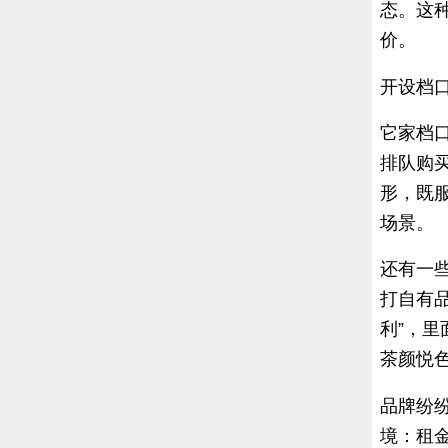
态。这
价。
开设档
它家档
排队购
形，既
场景。
还有一
打自有
利”，
茶颜悦
品牌纷
境：租