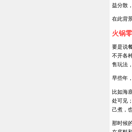
益分散
在此背
火锅零
要是说
不开各
售玩法，
早些年，
比如海
处可见
己煮，
那时候