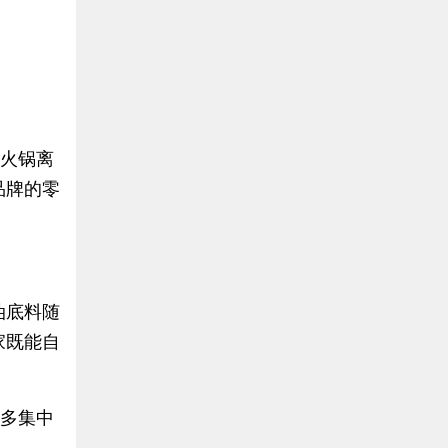
吃火锅离
品牌的零
油底料随
家既能自
品多集中