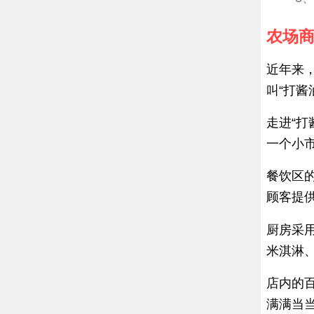
农场商
近年来
叫“打酱
走进“
一个小
餐饮区
顾客提供
厨房采
米淇淋
店内的
满满当