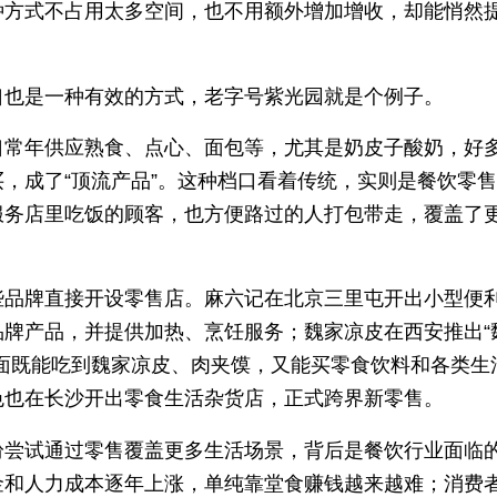
种方式不占用太多空间，也不用额外增加增收，却能悄然
口也是一种有效的方式，老字号紫光园就是个例子。
口常年供应熟食、点心、面包等，尤其是奶皮子酸奶，好
买，成了“顶流产品”。这种档口看着传统，实则是餐饮零
服务店里吃饭的顾客，也方便路过的人打包带走，覆盖了
些品牌直接开设零售店。麻六记在北京三里屯开出小型便
品牌产品，并提供加热、烹饪服务；魏家凉皮在西安推出“
里面既能吃到魏家凉皮、肉夹馍，又能买零食饮料和各类生
色也在长沙开出零食生活杂货店，正式跨界新零售。
纷尝试通过零售覆盖更多生活场景，背后是餐饮行业面临
金和人力成本逐年上涨，单纯靠堂食赚钱越来越难；消费