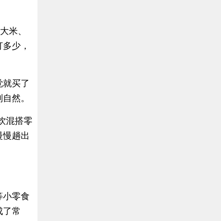
机大米、
打多少，
觉就买了
别自然。
饮混搭零
慢慢趟出
等小零食
成了常