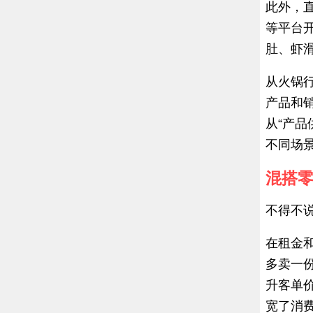
此外，
等平台
肚、虾
从火锅
产品和
从“产品
不同场
混搭
不得不
在租金
多卖一
升客单
宽了消