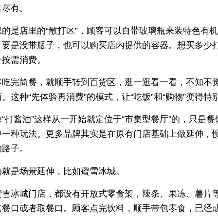
有尽有。
思的是店里的“散打区”，顾客可以自带玻璃瓶来装特色有
，要是没带瓶子，也可以购买店内提供的容器。想买多少
个按需消费。
客吃完简餐，就顺手转到百货区，逛一逛看一看，不知不
。这种“先体验再消费”的模式，让“吃饭”和“购物”变得特
“打酱油”这样从一开始就定位于“市集型餐厅”的，只是餐
中一种玩法。更多品牌其实是在原有门店基础上做延伸，
的路子。
的就是场景延伸，比如蜜雪冰城。
蜜雪冰城门店，都设有开放式零食架，辣条、果冻、薯片
点餐口或者取餐口。顾客点完饮料，顺手带包零食，已经