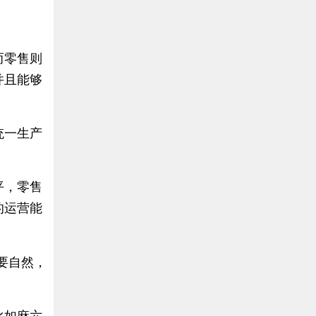
而零售则
并且能够
统一生产
平，零售
的运营能
。
要自然，