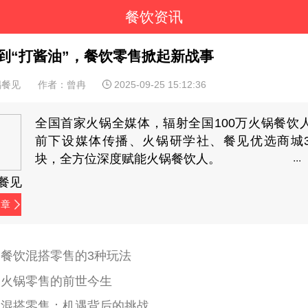
餐饮资讯
到“打酱油”，餐饮零售掀起新战事
锅餐见
作者：曾冉
2025-09-25 15:12:36
全国首家火锅全媒体，辐射全国100万火锅餐饮
前下设媒体传播、火锅研学社、餐见优选商城
块，全方位深度赋能火锅餐饮人。
餐见
文章
、餐饮混搭零售的3种玩法
、火锅零售的前世今生
、混搭零售：机遇背后的挑战