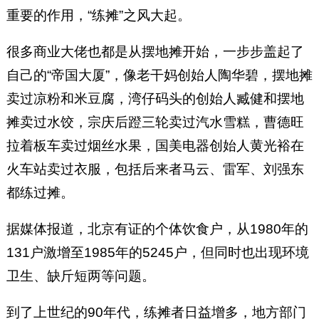
重要的作用，“练摊”之风大起。
很多商业大佬也都是从摆地摊开始，一步步盖起了
自己的“帝国大厦”，像老干妈创始人陶华碧，摆地摊
卖过凉粉和米豆腐，湾仔码头的创始人臧健和摆地
摊卖过水饺，宗庆后蹬三轮卖过汽水雪糕，曹德旺
拉着板车卖过烟丝水果，国美电器创始人黄光裕在
火车站卖过衣服，包括后来者马云、雷军、刘强东
都练过摊。
据媒体报道，北京有证的个体饮食户，从1980年的
131户激增至1985年的5245户，但同时也出现环境
卫生、缺斤短两等问题。
到了上世纪的90年代，练摊者日益增多，地方部门