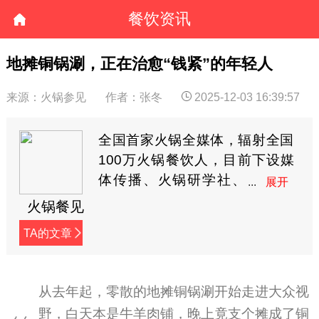
餐饮资讯
地摊铜锅涮，正在治愈“钱紧”的年轻人
来源：火锅参见
作者：张冬
2025-12-03 16:39:57
全国首家火锅全媒体，辐射全国
100万火锅餐饮人，目前下设媒
体传播、火锅研学社、
餐见优选商城3大板块，
火锅餐见
全方位深度赋能火锅餐饮人。
TA的文章
从去年起，零散的地摊铜锅涮开始走进大众视
野，白天本是牛羊肉铺，晚上竟支个摊成了铜