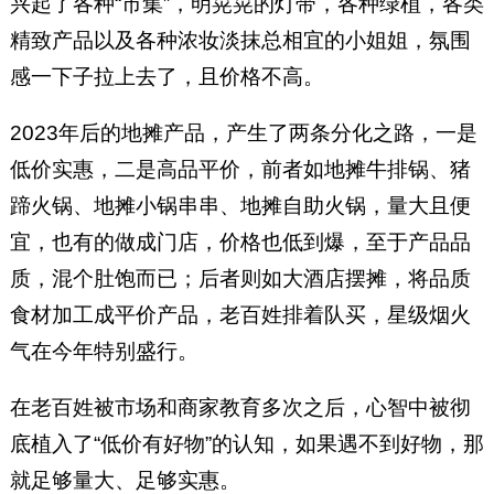
兴起了各种“市集”，明晃晃的灯带，各种绿植，各类
精致产品以及各种浓妆淡抹总相宜的小姐姐，氛围
感一下子拉上去了，且价格不高。
2023年后的地摊产品，产生了两条分化之路，一是
低价实惠，二是高品平价，前者如地摊牛排锅、猪
蹄火锅、地摊小锅串串、地摊自助火锅，量大且便
宜，也有的做成门店，价格也低到爆，至于产品品
质，混个肚饱而已；后者则如大酒店摆摊，将品质
食材加工成平价产品，老百姓排着队买，星级烟火
气在今年特别盛行。
在老百姓被市场和商家教育多次之后，心智中被彻
底植入了“低价有好物”的认知，如果遇不到好物，那
就足够量大、足够实惠。