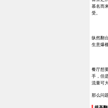
慕名而
受。
纵然翻
生意爆
餐厅想
手，但
流量可
那么问
提高翻