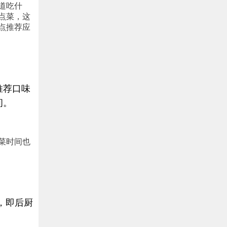
道吃什
点菜，这
点推荐应
推荐口味
间。
菜时间也
，即后厨