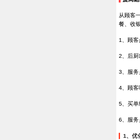
从顾客
餐、收
1、顾
2、后
3、服
4、顾客
5、买单
6、服
1、优