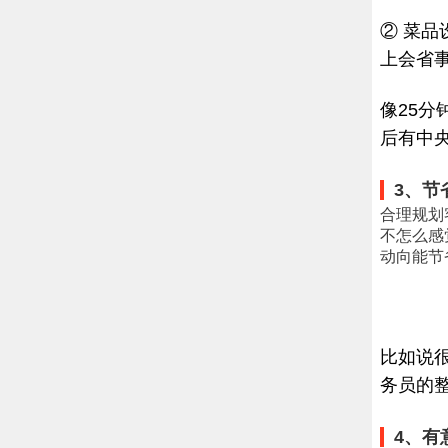
② 菜
上会省
像25分
后有中
3、节
合理规划
不怎么感
动向能节
比如说
务员的
4、有