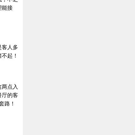
理能接
是客人多
赌不起！
这两点入
餐厅的客
套路！