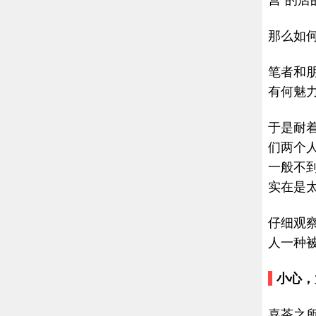
营”的店
那么如
笔者和
有何魅
于是耐
们两个
一般不
实在是
仔细观
人一种被
小心
喜茶之