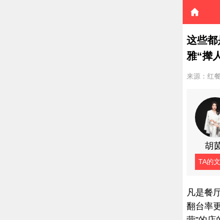
这些都
雅“撵
来源：红
胡
TA的
凡是餐
翻台率