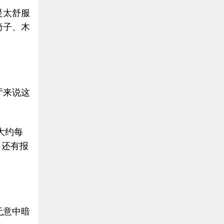
是太舒服
椅子、木
厅来说这
大约每
，还有报
无意中暗