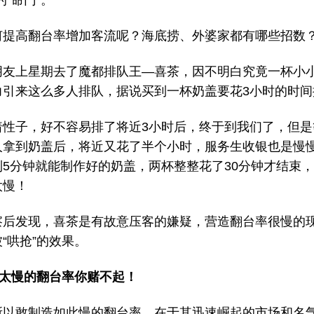
的“命门”。
何提高翻台率增加客流呢？海底捞、外婆家都有哪些招数
朋友上星期去了魔都排队王—喜茶，因不明白究竟一杯小
力引来这么多人排队，据说买到一杯奶盖要花3小时的时间
着性子，好不容易排了将近3小时后，终于到我们了，但是
人拿到奶盖后，将近又花了半个小时，服务生收银也是慢
到5分钟就能制作好的奶盖，两杯整整花了30分钟才结束
太慢！
察后发现，喜茶是有故意压客的嫌疑，营造翻台率很慢的
“哄抢”的效果。
，太慢的翻台率你赌不起！
所以敢制造如此慢的翻台率，在于其迅速崛起的市场和名