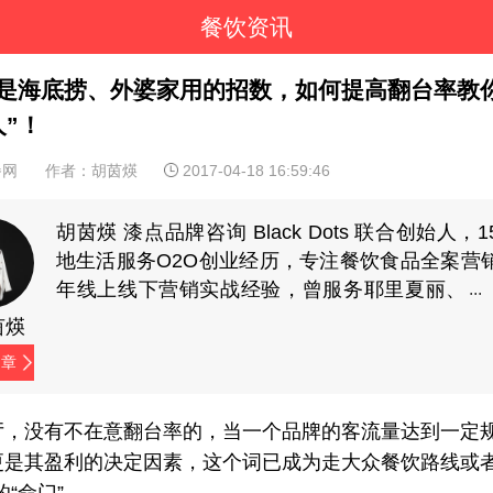
餐饮资讯
是海底捞、外婆家用的招数，如何提高翻台率教
人”！
餐网
作者：胡茵煐
2017-04-18 16:59:46
胡茵煐 漆点品牌咨询 Black Dots 联合创始人，
地生活服务O2O创业经历，专注餐饮食品全案营
年线上线下营销实战经验，曾服务耶里夏丽、
家府潮汕菜、兜约下饭菜、仟福粥点、湖南食
茵煐
样、蘇小柳点心专门店、陈记顺和、潮牛海记、
文章
餐饮、伊佳林开心梦工场等品牌。（微信
yuelaoban）
厅，没有不在意翻台率的，当一个品牌的客流量达到一定
更是其盈利的决定因素，这个词已成为走大众餐饮路线或者