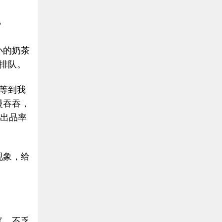
？
小的奶茶
排队。
等到我
慢吞吞，
，出品率
现象，给
气，不乏