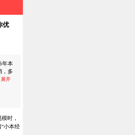
你优
15年本
销，多
在不一
九龙珠
号：
规模时，
“小本经