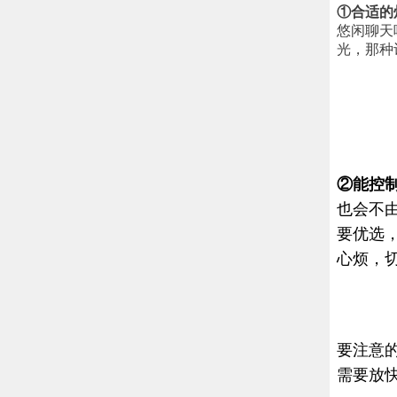
①合适的
悠闲聊天
光，那种
②能控
也会不
要优选
心烦，
要注意
需要放