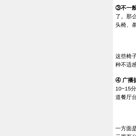
③不一
了。那
头椅、
这些椅
种不适
④ 广播
10~1
道餐厅
一方面