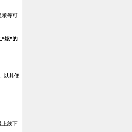
粗粮等可
“炫”的
，以其便
。
线上线下