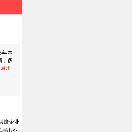
15年本
销，多
在不一
九龙珠
号：
烘焙企业
式层出不