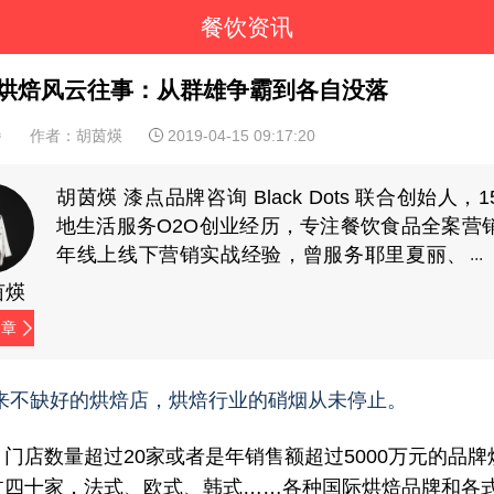
餐饮资讯
烘焙风云往事：从群雄争霸到各自没落
餐
作者：胡茵煐
2019-04-15 09:17:20
胡茵煐 漆点品牌咨询 Black Dots 联合创始人，
地生活服务O2O创业经历，专注餐饮食品全案营
年线上线下营销实战经验，曾服务耶里夏丽、
家府潮汕菜、兜约下饭菜、仟福粥点、湖南食
茵煐
样、蘇小柳点心专门店、陈记顺和、潮牛海记、
文章
餐饮、伊佳林开心梦工场等品牌。（微信
yuelaoban）
来不缺好的烘焙店，烘焙行业的硝烟从未停止。
门店数量超过20家或者是年销售额超过5000万元的品牌
过四十家，法式、欧式、韩式……各种国际烘焙品牌和各