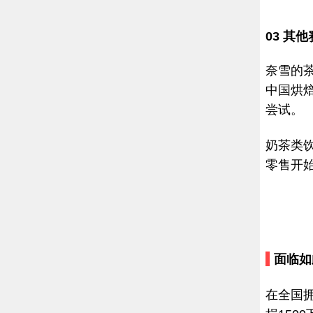
03
其他
奈雪的茶
中国烘
尝试。
奶茶类
零售开
面临如
在全国