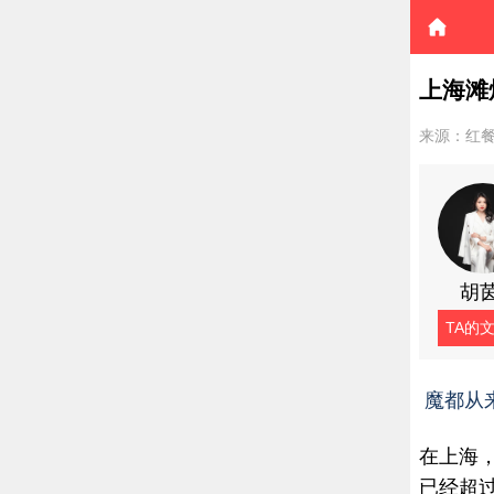
上海滩
来源：红
胡
TA的
魔都从
在上海，
已经超