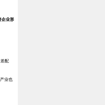
资企业形
时差配
类产业也