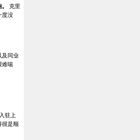
响。
克里
一度没
以及同业
艰难喘
刚入驻上
得很是顺