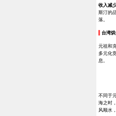
收入减
斯汀的
落。
台湾烘
元祖和
多元化
息。
不同于元
海之时
风顺水