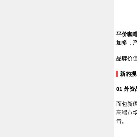
平价咖
加多，
品牌价值
新的攫
01
外资
面包新
高端市
击。