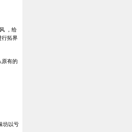
风 ，给
进行拓界
从原有的
味坊以亏