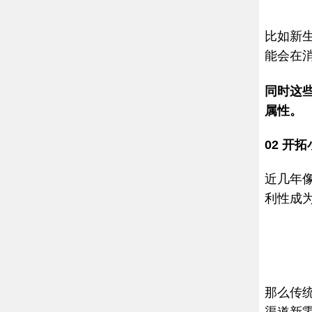
比如新
能会在
同时这
属性。
02
开拓
近几年像
利性成
那么传
渠道新