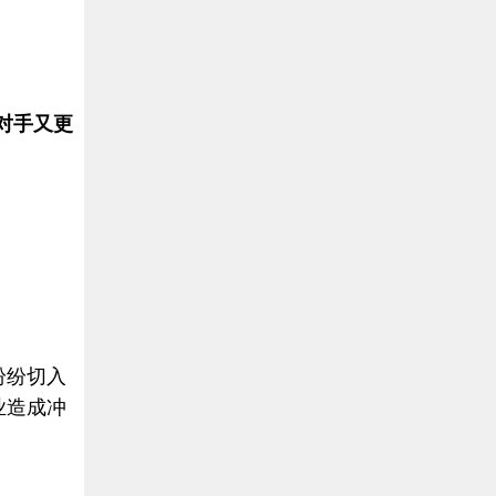
对手又更
纷纷切入
业造成冲