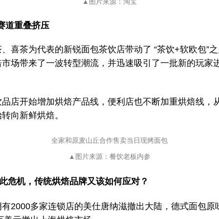
▲图片来源：淘宝
赛道重叠挤压
、喜茶为代表的新锐面包茶饮店带动了 “茶饮+软欧包”之
焙市场带来了一波转型潮流，并迅速吸引了一批新的玩家
饮品店开始增加烘焙产品线，便利店也不断加重烘焙线，
始转向新鲜烘焙。
全家和原麦山丘合作售卖当日现烤面包
▲图片来源：餐饮老板内参
此危机，
传统烘焙品牌又该如何应对？
拥有2000多家连锁店的美仕唐纳滋撤出大陆，德式面包原