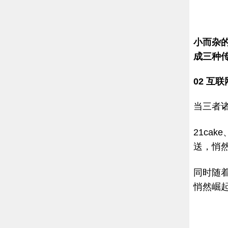
小而杂
成三种
02
互联
当三者
21ca
送，悄
同时随
悄然崛