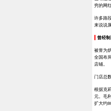
穷的网
许多路
来说说
曾经制
被誉为
全国布局
店铺。
门店总数
根据克莉
元。毛利
扩大约80