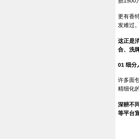
损150
更有香
发难过
这正是
合、洗
01
细分
许多面
精细化
深耕不
等平台