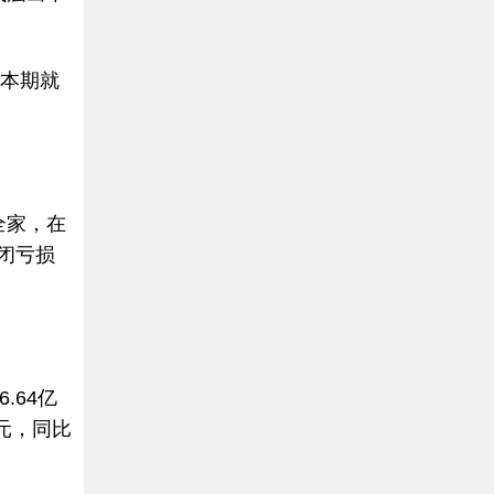
。本期就
全家，在
关闭亏损
.64亿
亿元，同比