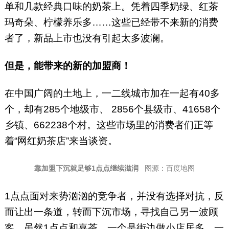
单和几款经典口味的奶茶上。凭着四季奶绿、红茶
玛奇朵、柠檬养乐多……这些已经带不来新的消费
者了，新品上市也没有引起太多波澜。
但是，能带来的新的加盟商！
在中国广阔的土地上，一二线城市加在一起有40多
个，却有285个地级市、 2856个县级市、41658个
乡镇、662238个村。这些市场里的消费者们正等
着“网红奶茶店”来当谈资。
靠加盟下沉就足够1点点继续滋润
图源：百度地图
1点点面对来势汹汹的竞争者，并没有选择对抗，反
而让出一条道，转而下沉市场，寻找自己另一波顾
客。虽然1点点和喜茶，一个是街边做小店居多，一