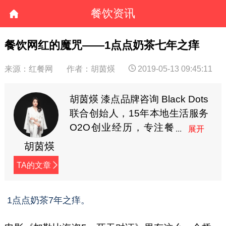
餐饮资讯
餐饮网红的魔咒——1点点奶茶七年之痒
来源：红餐网
作者：胡茵煐
2019-05-13 09:45:11
胡茵煐 漆点品牌咨询 Black Dots
联合创始人，15年本地生活服务
O2O创业经历，专注餐
饮食品全案营销，多年
胡茵煐
线上线下营销实战经验，曾服务
TA的文章
耶里夏丽、家府潮汕菜、兜约下
饭菜、仟福粥点、湖南食在不一
样、蘇小柳点心专门店、陈记顺
1点点奶茶7年之痒。
和、潮牛海记、九龙珠餐饮、伊