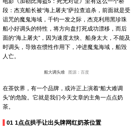
佳林开心梦工场等品牌。（微信
电影《加勒比海盗5：死无对证》里有这么一个桥
号：yuelaoban）
段：杰克船长被“海上屠夫”萨拉查追杀，前面就是受
诅咒的魔鬼海域，千钧一发之际，杰克利用黑珍珠
船小好调头的特性，将方向盘打死成功漂移，而后
面的“海上屠夫”，因为速度太快、船身太大，不能及
时调头，导致在惯性作用下，冲进魔鬼海域，船毁
人亡。
船大调头难
图源：百度
在茶饮界，有一个品牌，或许正上演着“船大难调
头”的危险。它就是我们今天文章的主角一点点奶
茶。
01
1点点拱手让出头牌网红奶茶位置