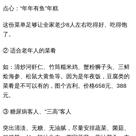
点心：“年年有鱼”年糕
这份菜单足够让全家老少8人左右吃得好、吃得饱
了。
② 适合老年人的菜肴
如：清炒河虾仁、竹筒糯米鸡、蟹粉狮子头、三鲜
烩海参、松鼠大黄鱼等。因为是年夜饭，豆腐类的
菜肴是不可以有的，图个吉利。价格658元、388
元。
③ 糖尿病客人、“三高”客人
突出清淡、无糖、无油腻，尽量安排蔬菜、菌菇、