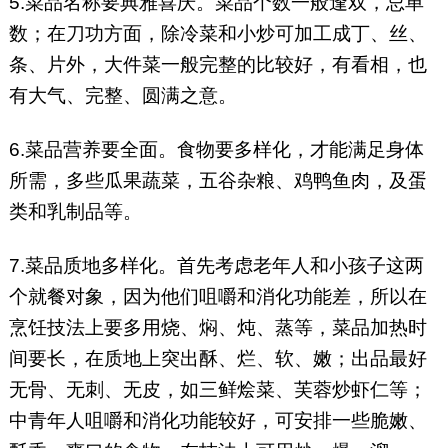
5.菜品名称要典雅喜庆。菜品个数一般逢双，忌单
数；在刀功方面，除冷菜和小炒可加工成丁、丝、
条、片外，大件菜一般完整的比较好，有看相，也
有大气、完整、圆满之意。
6.菜品营养要全面。食物要多样化，才能满足身体
所需，多些瓜果蔬菜，五谷杂粮、鸡鸭鱼肉，及蛋
类和乳制品等。
7.菜品质地多样化。首先考虑老年人和小孩子这两
个就餐对象，因为他们咀嚼和消化功能差，所以在
烹饪技法上要多用烧、焖、炖、蒸等，菜品加热时
间要长，在质地上突出酥、烂、软、嫩；出品最好
无骨、无刺、无皮，如三鲜烩菜、芙蓉炒虾仁等；
中青年人咀嚼和消化功能较好，可安排一些脆嫩、