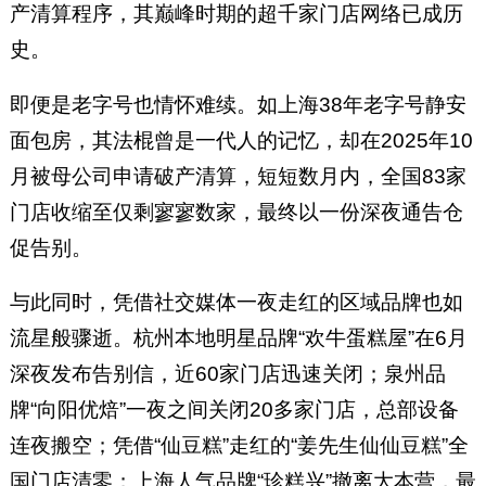
产清算程序，其巅峰时期的超千家门店网络已成历
史。
即便是老字号也情怀难续。如上海38年老字号静安
面包房，其法棍曾是一代人的记忆，却在2025年10
月被母公司申请破产清算，短短数月内，全国83家
门店收缩至仅剩寥寥数家，最终以一份深夜通告仓
促告别。
与此同时，凭借社交媒体一夜走红的区域品牌也如
流星般骤逝。杭州本地明星品牌“欢牛蛋糕屋”在6月
深夜发布告别信，近60家门店迅速关闭；泉州品
牌“向阳优焙”一夜之间关闭20多家门店，总部设备
连夜搬空；凭借“仙豆糕”走红的“姜先生仙仙豆糕”全
国门店清零；上海人气品牌“珍糕兴”撤离大本营，最