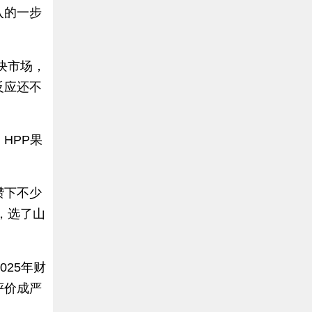
入的一步
块市场，
反应还不
HPP果
。
攒下不少
，选了山
25年财
评价成严