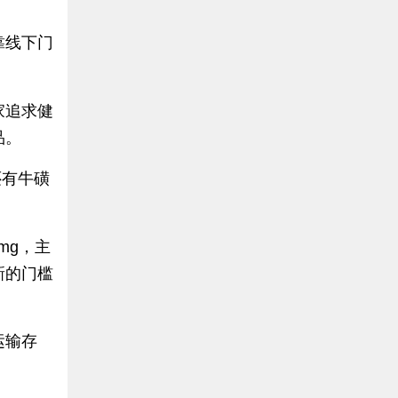
靠线下门
家追求健
品。
还有牛磺
mg，主
新的门槛
运输存
。