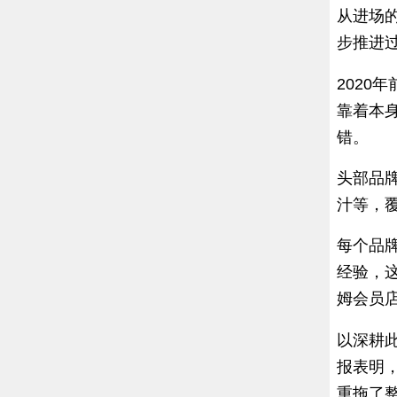
从进场
步推进
2020
靠着本
错。
头部品
汁等，
每个品
经验，
姆会员
以深耕此
报表明
重拖了