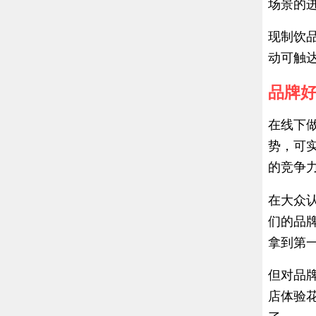
场景的
现制饮
动可触
品牌
在线下
势，可
的竞争
在大众
们的品
拿到第
但对品
店体验