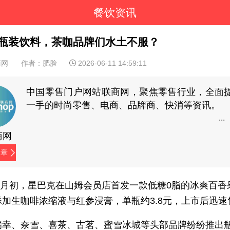
餐饮资讯
瓶装饮料，茶咖品牌们水土不服？
商网
作者：肥脸
2026-06-11 14:59:11
中国零售门户网站联商网，聚焦零售行业，全面
一手的时尚零售、电商、品牌商、快消等资讯。
商网
文章
年6月初，星巴克在山姆会员店首发一款低糖0脂的冰爽百香
添加生咖啡浓缩液与红参浸膏，单瓶约3.8元，上市后迅速
瑞幸、奈雪、喜茶、古茗、蜜雪冰城等头部品牌纷纷推出