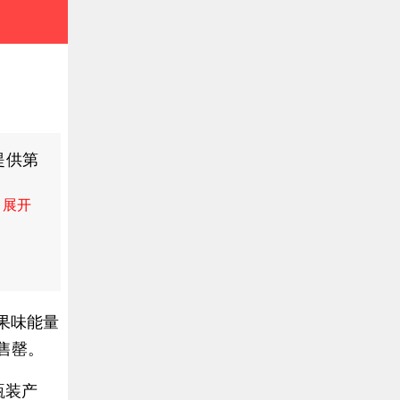
提供第
果味能量
售罄。
瓶装产