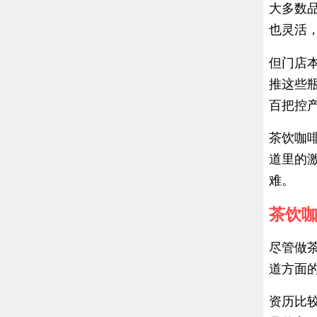
大多数
也灵活
但门店
推这些
百把控
茶饮咖
道里的
难。
茶饮咖
尽管做
道方面
资历比