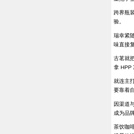
跨界瓶
验。
瑞幸紧
味直接
古茗就
拿 HP
就连主
要靠着
因渠道
成为品
茶饮咖