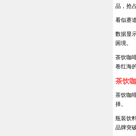
品，抢占
看似赛
数据显示
困境。
茶饮咖
卷红海
茶饮
茶饮咖
择。
瓶装饮
品牌突