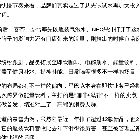
的快慢节奏来看，品牌们其实走过了从先试试水再加大投
过程。
年前后，喜茶、奈雪率先以瓶装气泡水、NFC果汁打开了这
身牌子的影响力还有门店带来的流量，刚推出的时候市场
牌纷纷跟进，品类拓展至即饮咖啡、电解质水、能量饮料、
覆盖了健康补水、提神补能、日常喝等很多不一样的场景
牌的布局都有不一样的偏向，星巴克本身在即饮业务已经
这次跨界做能量饮料，主打的是“咖啡+滋补”不一样的卖点
店做首发，精准对上了中高端的消费人群。
道的奈雪为例，虽然它最近一年推了超过12款新品，但20
，它的瓶装饮料营收比去年下滑得很厉害，甚至被管理层
整体业绩的后腿。