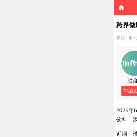
跨界做
来源：联
联
TA的
2026
饮料，
近期，