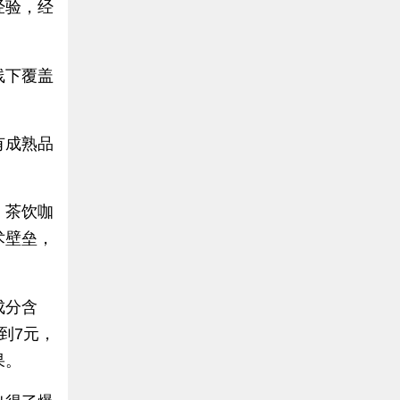
经验，经
线下覆盖
有成熟品
，茶饮咖
术壁垒，
成分含
到7元，
果。