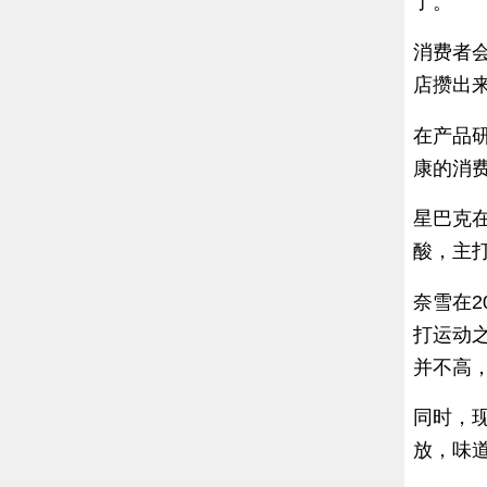
了。
消费者
店攒出
在产品
康的消
星巴克在
酸，主打
奈雪在2
打运动
并不高
同时，
放，味