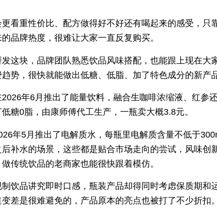
会更看重性价比、配方做得好不好还有喝起来的感受，只
来的品牌热度，很难让大家一直反复购买。
研发这块，品牌团队熟悉饮品风味搭配，也能跟上现在大
费趋势，很快就能做出低糖、低脂、加了特色成分的新产
2026年6月推出了能量饮料，融合生咖啡浓缩液、红参
低糖0脂，由康师傅代工生产，一瓶卖大概3.8元。
026年5月推出了电解质水，每瓶里电解质含量不低于300
之后补水的场景，这些都是贴合市场走向的尝试，风味创
，做传统饮品的老商家也能很快跟着模仿。
现制饮品讲究即时口感，瓶装产品却得同时考虑保质期和
道变差是很难避免的，产品原本的亮点也被打了不少折扣