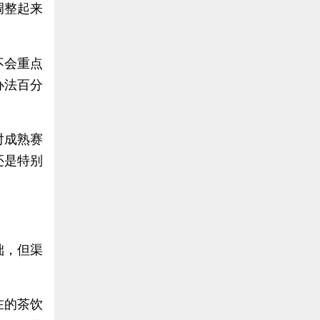
调整起来
不会重点
办法百分
对成熟赛
还是特别
础，但渠
在的茶饮