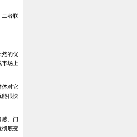
。二者联
天然的优
成市场上
群体对它
就能很快
口感、门
就彻底变