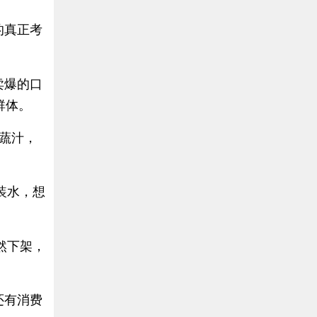
的真正考
卖爆的口
群体。
果蔬汁，
装水，想
然下架，
还有消费