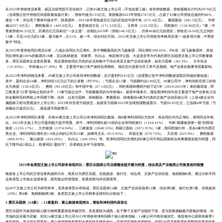
超100%
从2023年营收情况来看，据迈点研究院不完全统计，已有45家文旅上市公司（不包括新三板）发布营收数据，营收规模合计约为5979亿元
（业绩预公告中营收区间选取最低值计算），营收均值为133亿元。美团集团2023年营收2767亿元，占据了45家公司营收总值的约46%，
接近一半，并拉高了整体均值水平。除美团外，2023全年营收超百亿元的还包括中国中免（675.4亿元）、豫园股份（581.5亿元）、华侨
城A(557.4亿元）、携程集团-S（445.6亿元）、复星旅游文化（171.52亿元）、王府井（122.2亿元）、同程旅行（118.96亿元）7家；中
青旅营收96.35亿元，距离百亿元目标仅“一步之遥”，但相比2019年（营收140.5亿元），仍有40余亿元的差距；营收在10-50亿元之间的
13家；不足10亿元的23家，最为集中，占51%，超一半。综合对比可知，2023年文旅上市公司营收竞争格局呈现“一超多强引领，中尾部
集中”特征。
从2023年度营收同比情况分析，八成企业同比为正增长。其中增幅最高的为飞扬集团，同比增长598.65%，约6倍；除飞扬集团外，其他
同比增长超100%的集团共18家，且以桂林旅游、张家界、长白山、海昌海洋公园、大连圣亚等为代表的景区乐园类文旅上市公司数量最
多，景区乐园类企业复苏显著。而反观营收同比为负的企业则集中于综合类及文旅产业供应链类，如东方园林（-83.3%）、大丰实业
（-31.83%）、华侨城A(-27.39%）等，主要受中标订单产值转化周期性、项目交付进度与开工率不及预期、地产业务的拖累等因素影响。
从2023年净利润情况来看，49家文旅上市公司发布净利润数据，总计盈利约241亿元（业绩预公告中净利润数据选取区间值的最低值）。
其中，盈利企业34家，净利润在5亿元以下的占多数（约70%）；亏损企业15家，亏损额约达149亿元。49家公司中，净利润排在前三的依
次为美团（138.6亿元）、携程（99.18亿元）和中国中免（67.14亿元），同时美团和携程均创下近5年（2019-2023年）来的最高值，即
已恢复至“口罩”影响之前的水平。15家亏损企业中，亏损额最高的为华侨城A，据其年报表示，报告期净利润为负主要源于地产业务收入结
转金额和毛利率较上年同期下降。此外，以东方园林、棕榈股份、奥雅股份、岭南股份4家为代表的文旅产业供应链公司（上述4家企业均
属园林工程与景观设计上市公司）2023年亦呈现亏损状态，如据东方园林2023年业绩快报数据显示，亏损50.83亿元，已连续4年亏损（亏
损额合计超百亿元），面临退市风险警示。
从2023年净利润同比来看，共有46家文旅上市公司公布净利润同比数据，除8家净利润同比为负外，其余同比均为正增长，表明同去年相
比，2023年文旅上市公司盈利能力提升明显。其中，净利润增长超10倍的企业有同程旅行（1164.41%）、号称“新疆旅游第一股”的西域
旅游（1235.17%）、九华旅游（1374.94%）、三峡旅游（2848.55%）和丽江股份（5971.91%）5家，除同程旅行外，其余4家均为景区
类企业。净利润同比增长在1-9倍之间的公司共23家，如锋尚文化（813.92%）、祥源文旅（670.72%）、天目湖（623.9%）、携程集团
（606.91%）、黄山旅游（424.29%）、长白山（340.59%）等。而净利润同比负增长的8家公司中则以国旅联合和奥雅股份较为明显，同
比下降均达2倍以上，前者同比“盈转亏”、后者相比去年亏损增加。
02
2023年各类型文旅上市公司财务表现对比：景区乐园类公司业绩整体提升最为明显，综合类及产业链类公司恢复相对较慢
根据各上市公司的主营业务构成和方向，将其分为景区乐园、在线旅游、旅行社、综合类、文旅产业供应链、免税购物6类。通过分析不同
业务类型上市旅企业绩表现，探究旅企经营现状、发展优势与存在困境等。
以49个文旅上市公司为研究样本，其具体类型分布组成：景区乐园类14家、文旅产业供应链类12家、综合类9家、旅行社类7家、在线旅游
（OTA）类4家、免税购物类3家。各类型文旅上市公司财务业绩对比分析如下：
1.景区乐园类（14家）：11家盈利，黄山旅游表现突出，营收和净利润均居首位
景区乐园作为旅游的核心吸引物和重要游览承载空间，其发展较为成熟，处于整个文旅产业链的下游，是与游客接触最为密集的领域，对
市场的反应最为灵敏。对比14家文旅上市公司2023年营收和净利润两个核心财务指标：14家公司中除宋城演艺、海昌海洋公园和张家界3
家亏损外，其余均实现盈利；黄山旅游营收和盈利水平均处于领先地位；宋城演艺营收表现较好，但因“计提花房集团长期股权投资减值准