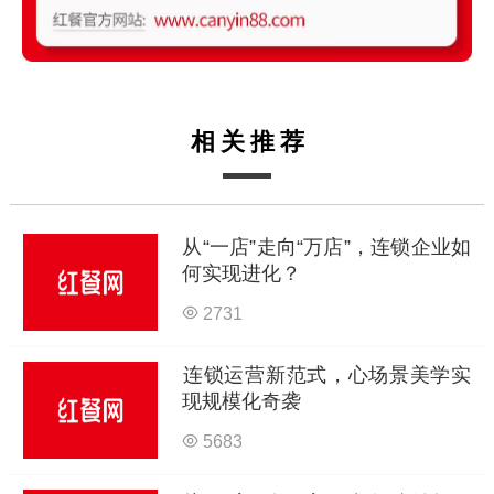
相关推荐
从“一店”走向“万店”，连锁企业如
何实现进化？
2731
连锁运营新范式，心场景美学实
现规模化奇袭
5683