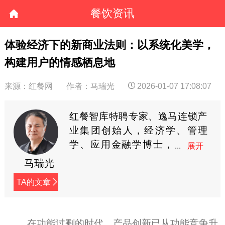
餐饮资讯
体验经济下的新商业法则：以系统化美学，
构建用户的情感栖息地
来源：红餐网
作者：马瑞光
2026-01-07 17:08:07
红餐智库特聘专家、逸马连锁产
业集团创始人，经济学、管理
学、应用金融学博士，
变革连锁世界的学者型
马瑞光
领军人物，专注连锁产业战略陪
TA的文章
跑、研究 21年。
在功能过剩的时代，产品创新已从功能竞争升