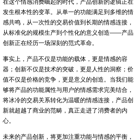
在这个情感消费崛起的时代，产品创新的逻辑正在
发生根本性的变革。从单一的功能满足到多维的情
感共鸣，从一次性的交易价值到长期的情感连接，
从标准化的规模生产到个性化的意义创造——产品
创新正在经历一场深刻的范式革命。
事实上，产品不仅是功能的载体，更是情感的容
器；创新不仅是技术的突破，更是人性的洞察；价
值不仅是价格的竞争，更是意义的创造。当我们能
够将产品的功能属性与用户的情感需求完美结合，
将冰冷的交易关系转化为温暖的情感连接，产品创
新就超越了商业的范畴，真正走进了消费者的内
心。
未来的产品创新，将更加注重功能与情感的平衡，