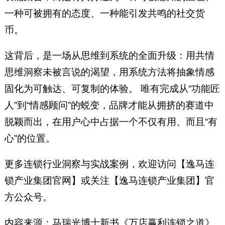
一种可被拥有的态度、一种能引发共鸣的社交货
币。
这背后，是一场从思维到系统的全面升级：用共情
思维洞察未被言说的渴望，用系统方法将抽象情感
固化为可触达、可复制的体验。 唯有完成从“功能匠
人”到“情感顾问”的蜕变，品牌才能从拥挤的赛道中
脱颖而出，在用户心中占据一个不仅有用、而且“有
心”的位置。
更多连锁行业洞察与实战案例，欢迎访问【逸马连
锁产业集团官网】或关注【逸马连锁产业集团】官
方公众号。
内容来源：马瑞光博士新书《万店赢利连锁之道》