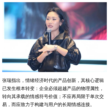
张瑞指出，情绪经济时代的产品创新，其核心逻辑
已发生根本转变：企业必须超越产品的物理属性，
转向其承载的情感符号价值；不应再局限于单次交
易，而应致力于构建与用户的长期情感连接。