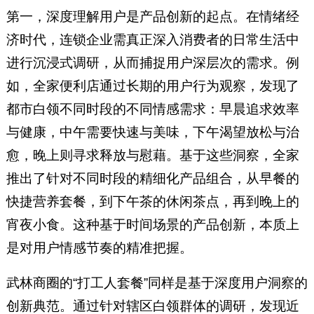
第一，深度理解用户是产品创新的起点。在情绪经
济时代，连锁企业需真正深入消费者的日常生活中
进行沉浸式调研，从而捕捉用户深层次的需求。例
如，全家便利店通过长期的用户行为观察，发现了
都市白领不同时段的不同情感需求：早晨追求效率
与健康，中午需要快速与美味，下午渴望放松与治
愈，晚上则寻求释放与慰藉。基于这些洞察，全家
推出了针对不同时段的精细化产品组合，从早餐的
快捷营养套餐，到下午茶的休闲茶点，再到晚上的
宵夜小食。这种基于时间场景的产品创新，本质上
是对用户情感节奏的精准把握。
武林商圈的“打工人套餐”同样是基于深度用户洞察的
创新典范。通过针对辖区白领群体的调研，发现近