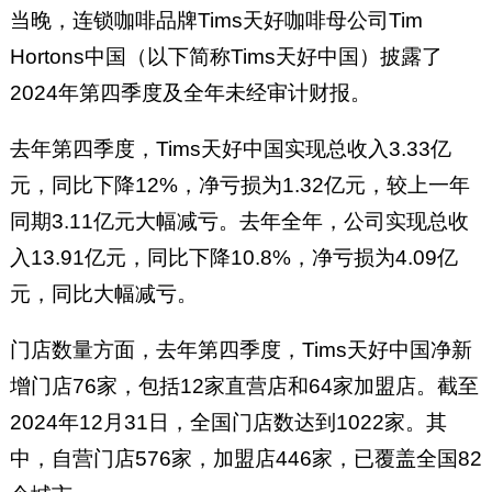
当晚，连锁咖啡品牌Tims天好咖啡母公司Tim
Hortons中国（以下简称Tims天好中国）披露了
2024年第四季度及全年未经审计财报。
去年第四季度，Tims天好中国实现总收入3.33亿
元，同比下降12%，净亏损为1.32亿元，较上一年
同期3.11亿元大幅减亏。去年全年，公司实现总收
入13.91亿元，同比下降10.8%，净亏损为4.09亿
元，同比大幅减亏。
门店数量方面，去年第四季度，Tims天好中国净新
增门店76家，包括12家直营店和64家加盟店。截至
2024年12月31日，全国门店数达到1022家。其
中，自营门店576家，加盟店446家，已覆盖全国82