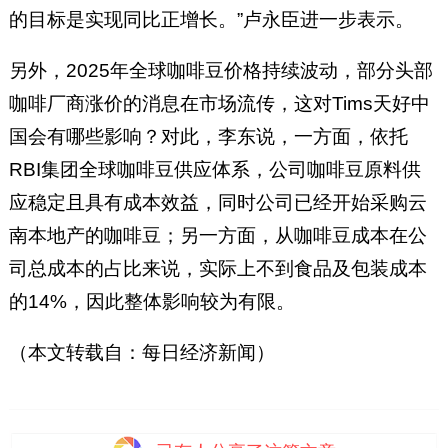
的目标是实现同比正增长。”卢永臣进一步表示。
另外，2025年全球咖啡豆价格持续波动，部分头部
咖啡厂商涨价的消息在市场流传，这对Tims天好中
国会有哪些影响？对此，李东说，一方面，依托
RBI集团全球咖啡豆供应体系，公司咖啡豆原料供
应稳定且具有成本效益，同时公司已经开始采购云
南本地产的咖啡豆；另一方面，从咖啡豆成本在公
司总成本的占比来说，实际上不到食品及包装成本
的14%，因此整体影响较为有限。
（本文转载自：每日经济新闻）