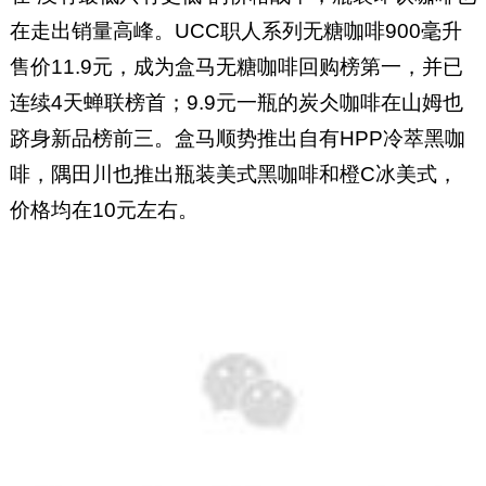
在走出销量高峰。UCC职人系列无糖咖啡900毫升
售价11.9元，成为盒马无糖咖啡回购榜第一，并已
连续4天蝉联榜首；9.9元一瓶的炭仌咖啡在山姆也
跻身新品榜前三。盒马顺势推出自有HPP冷萃黑咖
啡，隅田川也推出瓶装美式黑咖啡和橙C冰美式，
价格均在10元左右。