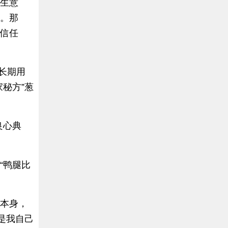
的生意
”。那
的信任
曝长期用
秘方”葱
良心典
“鸭腿比
腿本身，
是我自己