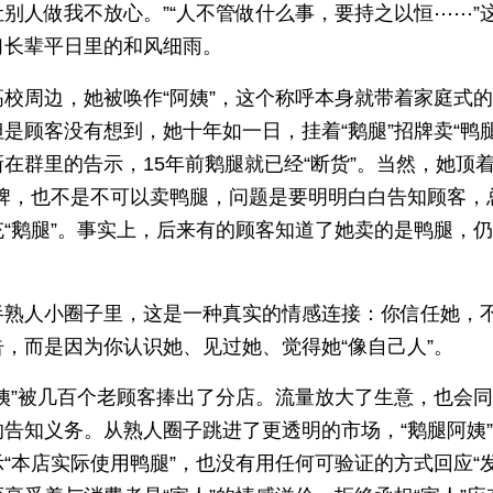
别人做我不放心。”“人不管做什么事，要持之以恒⋯⋯”
们长辈平日里的和风细雨。
高校周边，她被唤作“阿姨”，这个称呼本身就带着家庭式
是顾客没有想到，她十年如一日，挂着“鹅腿”招牌卖“鸭腿
在群里的告示，15年前鹅腿就已经“断货”。当然，她顶着
招牌，也不是不可以卖鸭腿，问题是要明明白白告知顾客，
充“鹅腿”。事实上，后来有的顾客知道了她卖的是鸭腿，
半熟人小圈子里，这是一种真实的情感连接：你信任她，
告，而是因为你认识她、见过她、觉得她“像自己人”。
阿姨”被几百个老顾客捧出了分店。流量放大了生意，也会
的告知义务。从熟人圈子跳进了更透明的市场，“鹅腿阿姨
“本店实际使用鸭腿”，也没有用任何可验证的方式回应“发