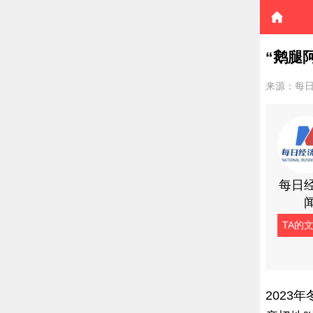
“鹅腿
来源：每
每日
TA的
202