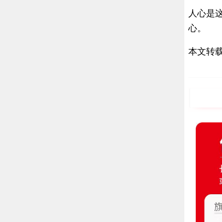
人心是
心。
本文转