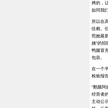
烤的，让
如同我
所以在
信赖。但
照她最新
姨”的
鸭腿冒
包容。
在一个
检验报
“鹅腿
经营者
主动公示