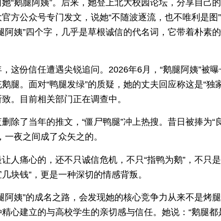
叫她“鹅腿阿姨”。后来，她登上北大校园论坛，分享自己
大官方公众号专门发文，说她“不随波逐流，也不唯利是图
鹅腿阿姨”四个字，几乎是草根诚信的代名词，它带着朴素
，这份信任遭遇尖锐追问。2026年6月，“鹅腿阿姨”被
鹅腿。面对“鸭腿发绿”的质疑，她的丈夫回应称这是“独家
所致。目前相关部门正在调查中。
删除了当年的推文，“僵尸鸭腿”冲上热搜。昔日被捧为“
人，一夜之间成了众矢之的。
让人痛心的，还不只诚信危机，不只“指鸭为鹅”，不只是
宜几块钱”，更是一种深切的情感背叛。
鹅腿阿姨”的成名之路，会发现她的核心竞争力从来不是烤
种精心建立的与高校学生的亲切感与信任。她说：“鹅腿都