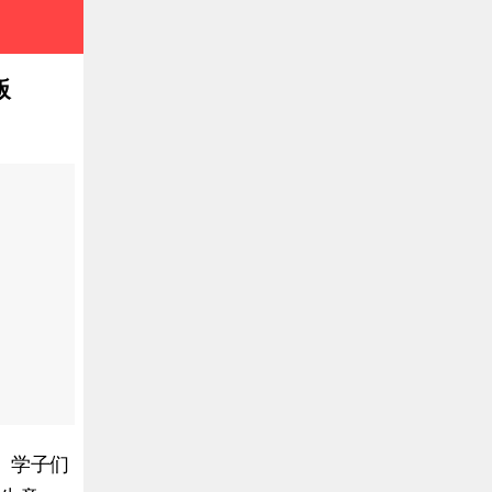
叛
。学子们