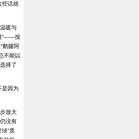
这些话就
的温暖与
”——按
“鹅腿阿
总不能以
仍选择了
不是因为
同步放大
”仍没有
绿”质