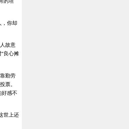
有的坦
人，你却
的人故意
“良心摊
人靠勤劳
的投票。
的好感不
这世上还