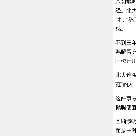
亲切地
经。北
时，“
感。
不到三年
鸭腿冒充
叶榨汁
北大连夜
范”的
这件事最
鹅腿便
回顾“
而是一