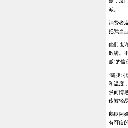
疑，反而
诚。
消费者发
把我当韭
他们也
欺瞒。
贩”的
“鹅腿
和温度
然而情
该被轻
鹅腿阿
有可信