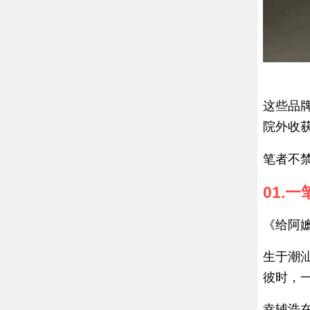
这些品
院外收
笔者不
01.
《给阿
生于潮
彼时，
幸辅浩