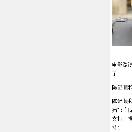
电影路
了。
陈记顺
陈记顺
始”：
支持。
持”。