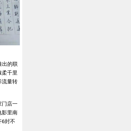
推出的联
淑柔千里
影流量转
家门店一
电影里南
6封不