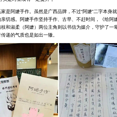
赢家是阿嬷手作。虽然是广西品牌，不过“阿嬷”二字本身
的亲切感。阿嬷手作坚持手作、古早、不赶时间，《给阿
南枝和淑柔（阿嬷）两位主角则以书信为媒介，守护了一
者传递的气质也是如出一辙。