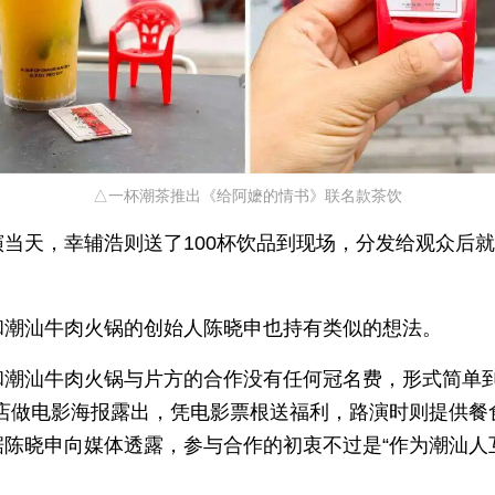
△一杯潮茶推出《给阿嬷的情书》联名款茶饮
演当天，幸辅浩则送了100杯饮品到现场，分发给观众后
和潮汕牛肉火锅的创始人陈晓申也持有类似的想法。
和潮汕牛肉火锅与片方的合作没有任何冠名费，形式简单到
门店做电影海报露出，凭电影票根送福利，路演时则提供餐
据陈晓申向媒体透露，参与合作的初衷不过是“作为潮汕人