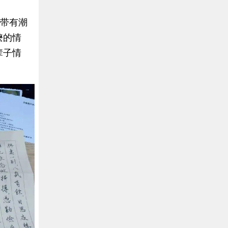
就带有潮
嬷的情
辈子情