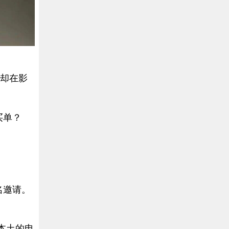
，却在影
。
买单？
名邀请。
本土的电