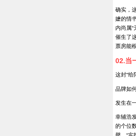
确实，
嬷的情
内尚属
催生了这
票房能根
02.
这封“
品牌如
发生在
幸辅浩
的个位
罄，“实