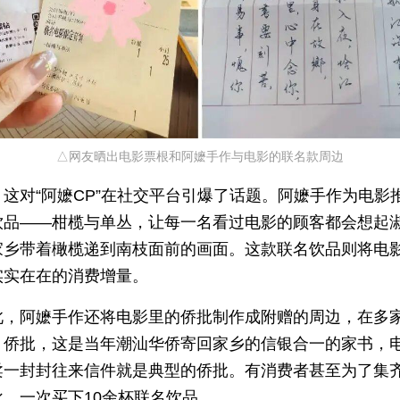
△网友晒出电影票根和阿嬷手作与电影的联名款周边
，这对“阿嬷CP”在社交平台引爆了话题。阿嬷手作为电影
饮品——柑榄与单丛，让每一名看过电影的顾客都会想起
家乡带着橄榄递到南枝面前的画面。这款联名饮品则将电
实实在在的消费增量。
此，阿嬷手作还将电影里的侨批制作成附赠的周边，在多
。侨批，这是当年潮汕华侨寄回家乡的信银合一的家书，
柔一封封往来信件就是典型的侨批。有消费者甚至为了集齐
批，一次买下10余杯联名饮品。