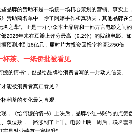
这些品牌的赞助不是一场接一场精心策划的营销。事实上
书》赞助商名单中，除了阿嬷手作和真功夫，其他品牌在
“无名之辈”。正是一群小众本土品牌和一部方言电影之间
部2026年来在豆瓣上评分最高（9.2分）的院线电影。
据预测冲到18亿元，届时片方投资回报率将高达50倍。
当一杯茶、一纸侨批被看见
给阿嬷的情书”，也是给品牌给消费者写的一封动人信笺。
何才能被消费者真正看见？
一杯潮茶的变化最为直观。
发现，《给阿嬷的情书》上映后，品牌小红书账号的点赞
数、双位数，一路涨到了上千。电影上映一周后，联名套
打实是对业绩有一定提升”。