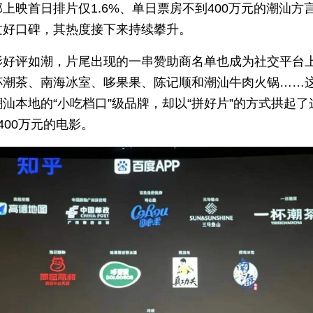
上映首日排片仅1.6%、单日票房不到400万元的潮汕方
过好口碑，其热度接下来持续攀升。
影好评如潮，片尾出现的一串赞助商名单也成为社交平台
杯潮茶、南海冰室、哆果果、陈记顺和潮汕牛肉火锅……
汕本地的“小吃档口”级品牌，却以“拼好片”的方式拱起了
400万元的电影。