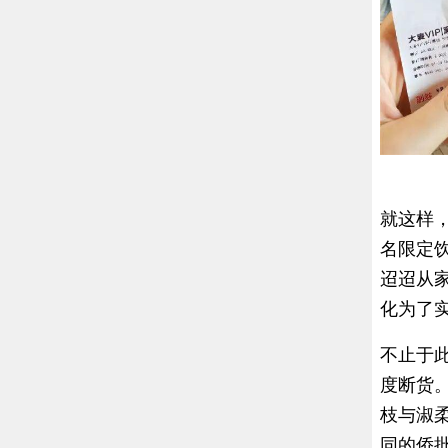
就这样
名限定
迢迢从
化为了
不止于
度断货
枝与淑
同的侨