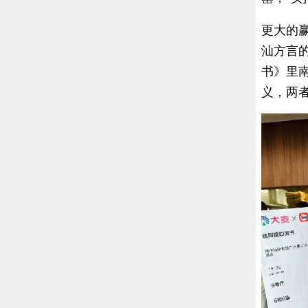
更大的
汕方言
书》里
义，两