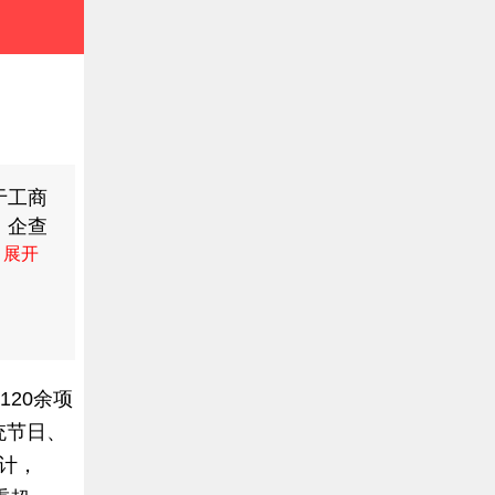
于工商
。企查
20余项
统节日、
统计，