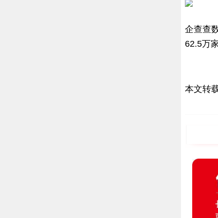
企查查
62.5
本文转