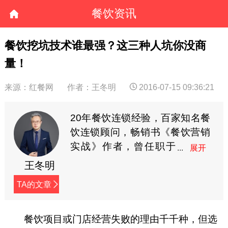
餐饮资讯
餐饮挖坑技术谁最强？这三种人坑你没商
量！
来源：红餐网
作者：王冬明
2016-07-15 09:36:21
20年餐饮连锁经验，百家知名餐
饮连锁顾问，畅销书《餐饮营销
实战》作者，曾任职于
麦当劳与百胜餐饮集
王冬明
团，专注于“加盟倍增”与“零成本
TA的文章
营销”的实战解决方案。个人微
信：think_vip，公众号：餐饮小
道消息（cyxdxx）。
餐饮项目或门店经营失败的理由千千种，但选