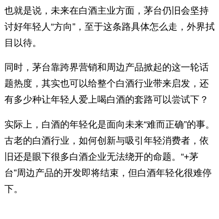
也就是说，未来在白酒主业方面，茅台仍旧会坚持
讨好年轻人“方向”，至于这条路具体怎么走，外界拭
目以待。
同时，茅台靠跨界营销和周边产品掀起的这一轮话
题热度，其实也可以给整个白酒行业带来启发，还
有多少种让年轻人爱上喝白酒的套路可以尝试下？
实际上，白酒的年轻化是面向未来“难而正确”的事。
古老的白酒行业，如何创新与吸引年轻消费者，依
旧还是眼下很多白酒企业无法绕开的命题。“+茅
台”周边产品的开发即将结束，但白酒年轻化很难停
下。