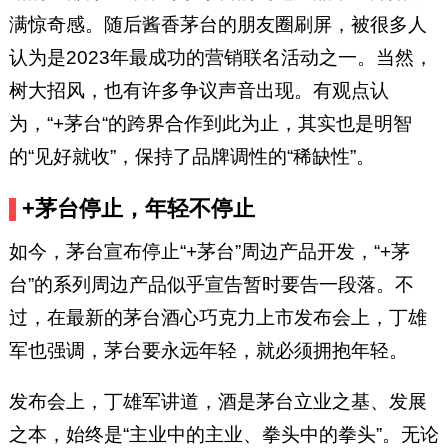
满惊奇感。随后酱香茅台的朋友圈刷屏，被很多人
认为是2023年最成功的营销联名活动之一。当然，
树大招风，也有许多争议声音出现。有观点认
为，“+茅台“的跨界合作到此为止，其实也是明智
的“见好就收”，保持了品牌调性的“稀缺性”。
+茅台停止，年轻不停止
如今，茅台宣布停止“+茅台”周边产品开发，“+茅
台”的系列周边产品似乎宣告暂时要告一段落。不
过，在最新的茅台酒心巧克力上市发布会上，丁雄
军也强调，茅台要永远年轻，就必须拥抱年轻。
发布会上，丁雄军讲道，酒是茅台立业之基、发展
之本，始终是“主业中的主业、拳头中的拳头”。无论