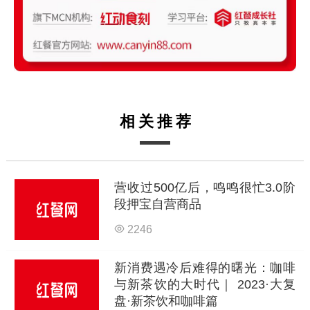
相关推荐
营收过500亿后，鸣鸣很忙3.0阶
段押宝自营商品
2246
新消费遇冷后难得的曙光：咖啡
与新茶饮的大时代｜ 2023·大复
盘·新茶饮和咖啡篇