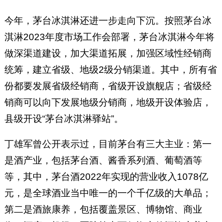
今年，茅台冰淇淋还进一步走向下沉。按照茅台冰
淇淋2023年度市场工作会部署，茅台冰淇淋今年将
做深渠道建设，加大渠道拓展，加强区域性经销商
统筹，建立省级、地级2级分销渠道。其中，所有省
份都要发展省级经销商，省级开设旗舰店；省级经
销商可以向下发展地级分销商，地级开设体验店，
县级开设“茅台冰淇淋驿站”。
丁雄军曾公开表示过，目前茅台有三大主业：第一
是酒产业，包括茅台酒、酱香系列酒、葡萄酒等
等，其中，茅台酒2022年实现的营业收入1078亿
元，是全球酒业当中唯一的一个千亿级的大单品；
第二是酒旅康养，包括覆盖景区、博物馆、商业