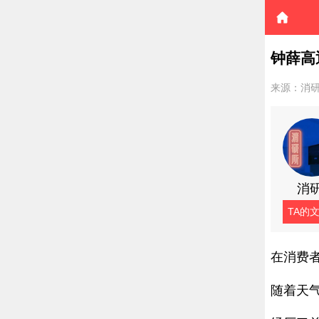
钟薛高
来源：消
消
TA的
在消费
随着天