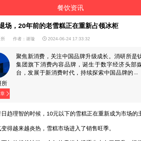
餐饮资讯
退场，20年前的老雪糕正在重新占领冰柜
研所
作者：谢璇
2024-06-24 17:33:32
聚焦新消费，关注中国品牌升级成长。消研所是
集团旗下消费内容品牌，诞生于数字经济头部
台，发展于新消费时代，持续探索中国品牌的
未来。
研所
文章
者日趋理智的时候，10元以下的雪糕正在重新成为市场的
气变得越来越炎热，雪糕市场进入了销售旺季。