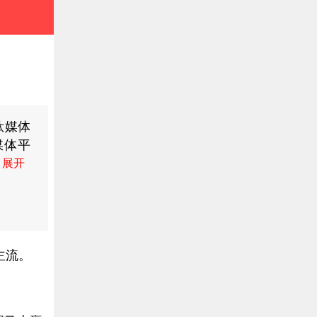
钛媒体
媒体平
主流。