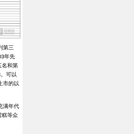
列第三
03年先
五名和第
8。可以
上市的以
充满年代
雪糕等众