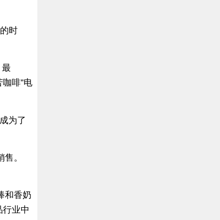
天的时
。最
咖啡”电
也成为了
销售。
棒和香奶
品行业中