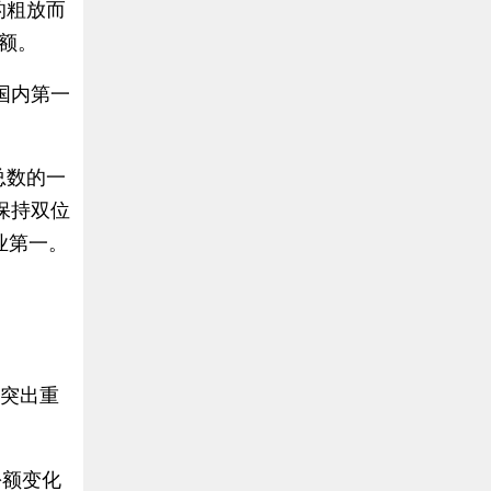
的粗放而
额。
国内第一
总数的一
保持双位
业第一。
业突出重
份额变化