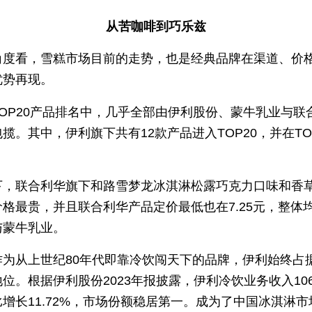
从苦咖啡到巧乐兹
角度看，雪糕市场目前的走势，也是经典品牌在渠道、价
优势再现。
TOP20产品排名中，几乎全部由伊利股份、蒙牛乳业与联
揽。其中，伊利旗下共有12款产品进入TOP20，并在TO
。
下，联合利华旗下和路雪梦龙冰淇淋松露巧克力口味和香
格最贵，并且联合利华产品定价最低也在7.25元，整体
与蒙牛乳业。
作为从上世纪80年代即靠冷饮闯天下的品牌，伊利始终占
位。根据伊利股份2023年报披露，伊利冷饮业务收入106
增长11.72%，市场份额稳居第一。成为了中国冰淇淋