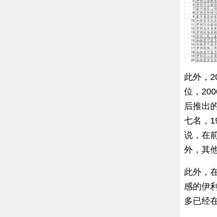
此外，
位，20
后推出
七名，1
说，在
外，其
此外，
感的伊
多已经