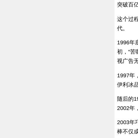
突破百
这个过
代。
1996
初，“苦
视广告
1997
伊利冰
随后的
2002
200
棒不仅