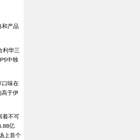
格和产品
合利华三
P5中独
草口味在
均高于伊
据着不可
.88亿
市场上首个