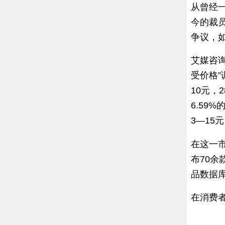
从曾经
今的裁
争议，
艾媒咨询
受价格”
10元，
6.59
3—15
在这一市
布70余
品数据
在消费