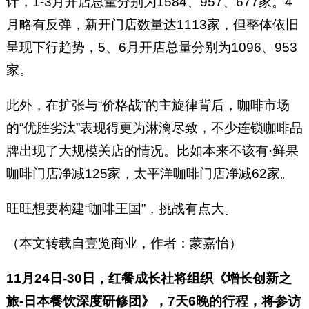
计，1-3月开店总量分别为1584、957、677家。4
月略有反弹，新开门店数量达1113家，但整体依旧
呈现下行趋势，5、6月开店总量分别为1096、953
家。
此外，在扩张与“价格战”的主旋律背后，咖啡市场
的“优胜劣汰”表现得更为淋漓尽致，不少连锁咖啡品
牌出现了大规模关店的情况。比如本来不该有·鲜果
咖啡门店净减125家，太平洋咖啡门店净减62家。
旺旺想要构建“咖啡王国”，挑战有点大。
（本文转载自壹览商业，
作者：
蒙嘉怡
）
11月24日-30日，红餐成长社将组织《增长创新之
旅-日本餐饮深度研修团》，7天6晚的行程，将参访