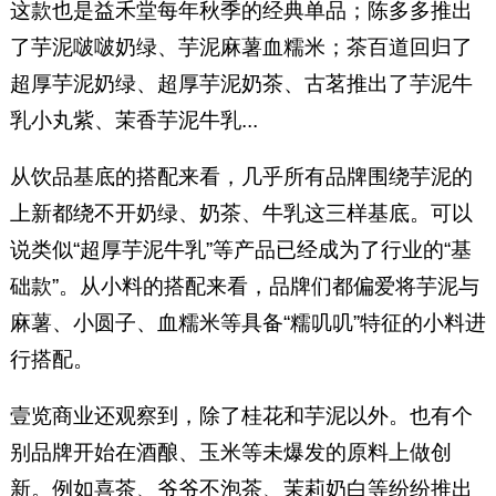
这款也是益禾堂每年秋季的经典单品；陈多多推出
了芋泥啵啵奶绿、芋泥麻薯血糯米；茶百道回归了
超厚芋泥奶绿、超厚芋泥奶茶、古茗推出了芋泥牛
乳小丸紫、茉香芋泥牛乳...
从饮品基底的搭配来看，几乎所有品牌围绕芋泥的
上新都绕不开奶绿、奶茶、牛乳这三样基底。可以
说类似“超厚芋泥牛乳”等产品已经成为了行业的“基
础款”。从小料的搭配来看，品牌们都偏爱将芋泥与
麻薯、小圆子、血糯米等具备“糯叽叽”特征的小料进
行搭配。
壹览商业还观察到，除了桂花和芋泥以外。也有个
别品牌开始在酒酿、玉米等未爆发的原料上做创
新。例如喜茶、爷爷不泡茶、茉莉奶白等纷纷推出