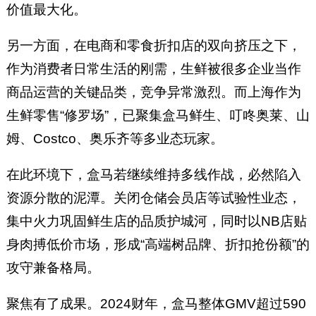
价值最大化。
另一方面，在电商和零食折扣店的双向挤压之下，
作为消费者日常生活的刚需，生鲜被很多企业当作
商品运营的关键品类，竞争异常激烈。而上海作为
生鲜零售“修罗场”，已聚集盒马鲜生、叮咚奥莱、山
姆、Costco、奥乐齐等多业态玩家。
在此环境下，盒马若继续维持多线作战，必然陷入
资源分散的泥潭。关闭仓储会员店等试验性业态，
集中火力巩固鲜生店的品质护城河，同时以NB店贴
身肉搏低价市场，形成“高端树品牌、折扣抢份额”的
攻守兼备格局。
聚焦有了成果。2024财年，盒马整体GMV超过590