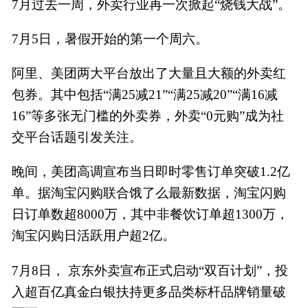
7月过去一周，外卖行业再一次掀起“烧钱大战”。
7月5日，暑假开始的第一个周六。
阿里、美团两大平台放出了大量且大额的外卖红
包券。其中包括“满25减21”“满25减20”“满16减
16”等多张无门槛的外卖券，外卖“0元购”成为社
交平台话题引发关注。
晚间，美团高调宣布当日即时零售订单突破1.2亿
单。据淘宝闪购联合饿了么最新数据，淘宝闪购
日订单数超8000万，其中非餐饮订单超1300万，
淘宝闪购日活跃用户超2亿。
7月8日， 京东外卖宣布正式启动“双百计划”，投
入超百亿真金白银扶持更多品类标杆品牌销量破