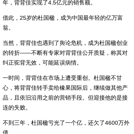
年，背背佳实现了4.5亿元的销售额。
借此，25岁的杜国楹，成为中国最年轻的亿万富
翁。
当然，背背佳也遇到了舆论危机，成为杜国楹创业
的转折——不断有专家对背背佳公开质疑，称其对
纠正驼背无效，可能延误病情。
一时间，背背佳在市场上遭受重创。杜国楹不甘
心，将背背佳转手卖给橡果国际后，继续做其他产
品，且依旧沿用之前的营销手段。但迎接他的是接
连的失败。
不到三年，杜国楹亏光了一个亿，还欠了4600万外
债。