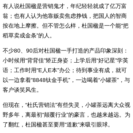
有人说杜国楹是营销鬼才，年纪轻轻就成了亿万富
翁；也有人认为他靠贩卖焦虑挣钱，把国人的智商
按在地上摩擦。但不管怎么样，杜国楹是一个能“把
稻草卖成金条”的人。
不少80、90后对杜国楹一手打造的产品印象深刻：
小时候用“背背佳”矫正身姿；上学后用“好记星”学英
语；工作时用“E人E本”办公；待到事业有成，就可
以一边拿着“8848钛金手机”，一边喝着“小罐茶”，与
客户谈笑风生。
但现在，“杜氏营销法”有些失灵，小罐茶远离大众视
野多年，离最初“颠覆行业”的豪言，也越来越远。为
了翻红，杜国楹甚至要用“道歉”来吸引眼球。