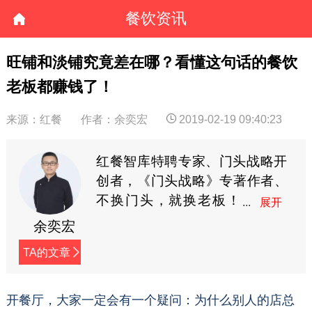
餐饮资讯
旺铺和淡铺究竟差在哪？看懂这句话的餐饮
老板都赚钱了！
来源：红餐
作者：余奕宏
2019-02-19 09:40:23
红餐智库特聘专家、门头战略开
创者，《门头战略》专著作者、
不换门头，就换老板！
黑马会特聘加速教练、
余奕宏
中国餐饮1000家知名品牌门头战
TA的文章
略导师。公众号：奕宏品类观
（xingzheyh)
开餐厅，大家一定会有一个疑问：为什么别人的店总