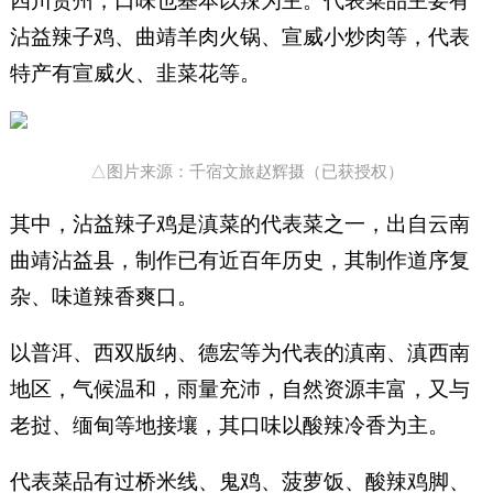
四川贵州，口味也基本以辣为主。代表菜品主要有
沾益辣子鸡、曲靖羊肉火锅、宣威小炒肉等，代表
特产有宣威火、韭菜花等。
△图片来源：千宿文旅赵辉摄（已获授权）
其中，沾益辣子鸡是滇菜的代表菜之一，出自云南
曲靖沾益县，制作已有近百年历史，其制作道序复
杂、味道辣香爽口。
以普洱、西双版纳、德宏等为代表的滇南、滇西南
地区，气候温和，雨量充沛，自然资源丰富，又与
老挝、缅甸等地接壤，其口味以酸辣冷香为主。
代表菜品有过桥米线、鬼鸡、菠萝饭、酸辣鸡脚、