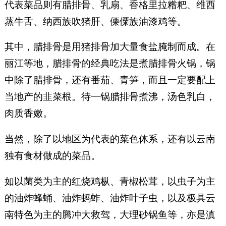
代表菜品则有腊排骨、乳扇、香格里拉糌粑、维西
蒸牛舌、纳西族吹猪肝、傈僳族油漆鸡等。
其中，腊排骨是用猪排骨加大量食盐腌制而成。在
丽江等地，腊排骨的经典吃法是煮腊排骨火锅，锅
中除了腊排骨，还有番茄、青笋，而且一定要配上
当地产的韭菜根。待一锅腊排骨煮沸，汤色乳白，
肉质香嫩。
当然，除了以地区为代表的菜色体系，还有以云南
独有食材做成的菜品。
如以菌类为主的红烧鸡枞、青椒松茸，以虫子为主
的油炸蜂蛹、油炸蚂蚱、油炸叶子虫，以及极具云
南特色为主的腾冲大救驾，大理砂锅鱼等，亦是滇