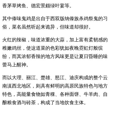
香茅草烤鱼、德宏景颇绿叶宴等。
其中傣味鬼鸡是出自于西双版纳傣族杀鸡祭鬼的习
俗，菜名虽然听起来诡异，但味道却很好。
火红的辣椒，味道浓重的大蒜，加上富有柔韧感的
稚嫩鸡丝，使这道菜的色彩犹如夜晚霓虹灯般缤
纷，而其浓郁香辣的地方风味更是让夏日昏睡的味
蕾马上醒神。
而以大理、丽江、楚雄、怒江、迪庆构成的整个云
南滇西北地区，则具有鲜明的高原民族特色与地方
特色，高能量食物如青稞、各种面饼、牛羊肉、自
酿粮食酒与砖茶，构成了当地饮食主体。