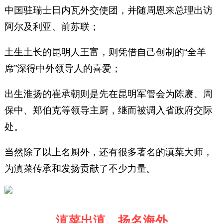
中国驻瑞士日内瓦外交使团，并随周恩来总理出访
阿尔及利亚、前苏联；
土生土长的昆明人王富，则凭借自己创制的“全羊
席”深得中外领导人的喜爱；
出生淮扬的崔承朝则是先在昆明军管会为陈赓、周
保中、郑伯克等领导主厨，继而被调入省政府交际
处。
当然除了以上名厨外，还有很多著名的滇菜大师，
为滇菜传承和发扬贡献了不少力量。
滇菜出滇，扬名海外