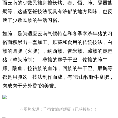
而云南的少数民族则擅长烤、舂、悟、腌、隔器盐
焗等，这些烹饪技法既具有浓郁的地方风味，也反
映了少数民族的生活习俗。
如腌，是为适应云南气候特点和冬季宰杀年猪的习
俗而积累出一套加工、贮藏和食用的传统技法，白
族的圆腿（火腿），纳西族、普米族、藏族的琵琶
猪（整头腌制），彝族的麂子干巴，傣族的腌牛
蹄、酸鱼，拉祜族的血昨，回族的牛干巴、腊鹅等
都是用腌这一技法制作而成，有“云山牧野牛畜肥，
肉成肉干分外香”的美誉。
△图片来源：千宿文旅赵辉摄（已获授权））