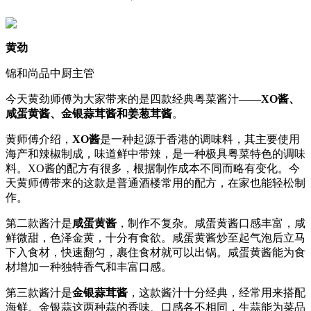
黄劲
锦和尚品中厨主管
今天黄劲师傅为大家带来的是四款经典粤菜酱汁——
XO酱、
咸蛋黄酱、金银蒜茸酱和姜葱茸酱
。
黄师傅介绍，
XO酱
是一种起源于香港的调味料，其主要使用
海产和辣椒制成，味道鲜中带辣，是一种极具粤菜特色的调味
料。XO酱的配方有很多，根据制作成本不同而略有变化。今
天黄师傅带来的这款是普通酒楼常用的配方，在家也能轻松制
作。
第二款酱汁是
咸蛋黄酱
，制作不复杂。咸蛋黄酱口感丰富，咸
鲜微甜，色泽金黄，十分有食欲。咸蛋黄酱炒至起气泡后立马
下入食材，快速翻匀，裹住食材就可以出锅。咸蛋黄酱能为食
材增加一种独特香气和丰富口感。
第三款酱汁是
金银蒜茸酱
，这款酱汁十分经典，经常用来搭配
海鲜。金银蒜这两种蒜的香味、口感各不相同，生蒜能为菜品