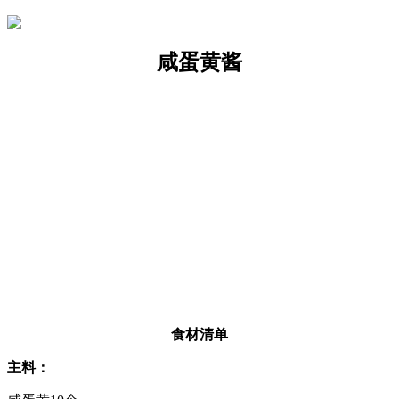
咸蛋黄酱
食材清单
主料：