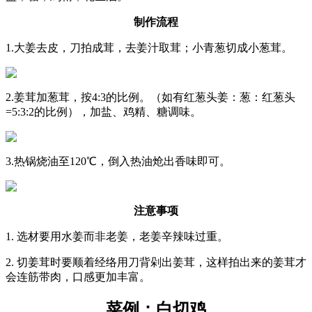
制作流程
1.大姜去皮，刀拍成茸，去姜汁取茸；小青葱切成小葱茸。
2.姜茸加葱茸，按4:3的比例。（如有红葱头姜：葱：红葱头
=5:3:2的比例），加盐、鸡精、糖调味。
3.热锅烧油至120℃，倒入热油炝出香味即可。
注意事项
1. 选材要用水姜而非老姜，老姜辛辣味过重。
2. 切姜茸时要顺着经络用刀背剁出姜茸，这样拍出来的姜茸才
会连筋带肉，口感更加丰富。
菜例：白切鸡