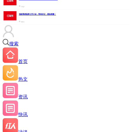
7767
顶级粤厨做菜七字口诀，简单好记，通俗易懂！
3911
搜索
首页
热文
资讯
快讯