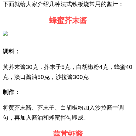
下面就给大家介绍几种法式铁板烧常用的酱汁：
蜂蜜芥末酱
调料：
黄芥末酱30克，芥末子5克，白胡椒粉4克，蜂蜜40
克，淡口酱油50克，沙拉酱300克
制作：
将黄芥末酱、芥末子、白胡椒粉加入沙拉酱中调
匀，再加入酱油和蜂蜜拌匀即成。
蒜茸虾酱