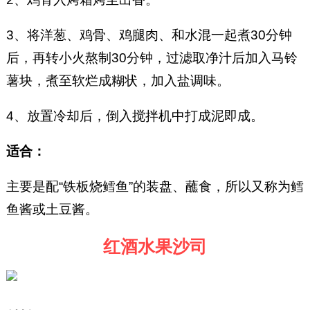
3、将洋葱、鸡骨、鸡腿肉、和水混一起煮30分钟
后，再转小火熬制30分钟，过滤取净汁后加入马铃
薯块，煮至软烂成糊状，加入盐调味。
4、放置冷却后，倒入搅拌机中打成泥即成。
适合：
主要是配“铁板烧鳕鱼”的装盘、蘸食，所以又称为鳕
鱼酱或土豆酱。
红酒水果沙司