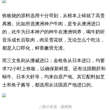
铁板烧的原料选用十分苛刻，从根本上铸就了高贵
典雅。比如所选澳洲神户牛肉，是专从澳洲进口
的，此牛为日本神户的种牛在澳洲饲养，喝牛奶听
音乐成长后取肉，肉呈雪花状，无论怎么个吃法，
都是入口即化，鲜香嫩滑无渣。
而三文鱼则从挪威进口；金枪鱼从日本进口，均要
求72小时上铁板，以确保新鲜度。还有法国鹅肝和
蜗牛、日本大虾等，均来自原产地。其它配料如芝
士和鱼子酱等，都选用从法国原产地进口的。
△图片来源：摄图网