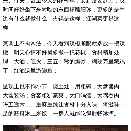
夫、纤夫，甚至今天的棒棒军，要赶路要赶工，没
时间好好坐下来对吃的东西精雕细琢，更多的是手
边有什么就做什么，火锅是这样，江湖菜更是这
样。
烹调上不拘常法，今天看到辣椒顺眼就多放一把辣
椒，明天心情不好就多撒一把花椒，食材稍加处
理，大油，旺火，三五十秒的爆炒，糊辣壳里藏鸡
丁，红油汤里游鲫鱼；
呈现上也不拘小节，烧土灶，用粗碗，大盘盛肉，
大盆装汤；食客粗犷豪爽，大口喝酒，大嘴吞肉，
呼五邀六……重麻重辣让食材十分入味，将滋味十
足的酱料淋上米饭，一群人就能吃得酣畅淋漓。