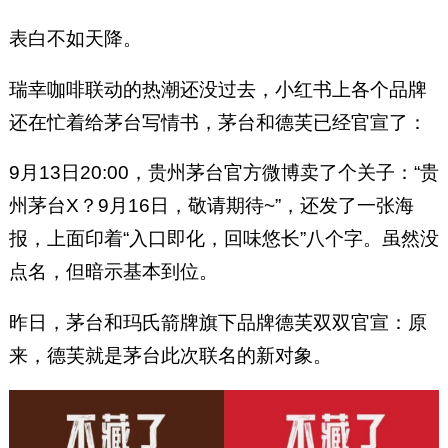
表白不如天降。
瑞幸咖啡联动的热潮还没过去，小红书上各个品牌
还在忙着给茅台写情书，茅台和德芙已经官宣了：
9月13日20:00，贵州茅台官方微博卖了个关子：“贵
州茅台X？9月16日，敬请期待~”，还发了一张海
报，上面印着“入口即化，回味悠长”八个字。虽然没
点名，但暗示基本到位。
昨日，茅台和玛氏箭牌旗下品牌德芙双双官宣：原
来，德芙就是茅台此次联名的新对象。