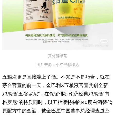
真梅醉绿茶
图片来源：小红书@梅见
五粮液更是直接端上了酒。不知是不是巧合，就在
茅台官宣的前一天，金巴利X五粮液官宣共创全新
鸡尾酒“五谷罗尼”，在保留佛罗伦萨经典鸡尾酒“内
格罗尼”的特质同时，以五粮液特制的40度白酒替代
原配方中的金酒，被金巴厘中国董事总经理查道荃