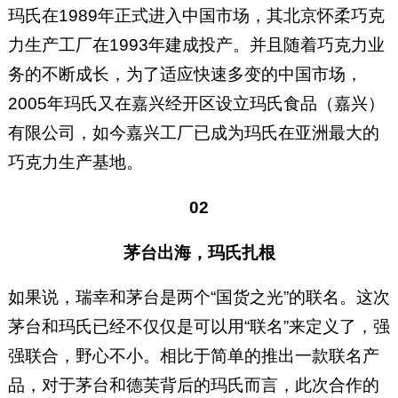
玛氏在1989年正式进入中国市场，其北京怀柔巧克
力生产工厂在1993年建成投产。并且随着巧克力业
务的不断成长，为了适应快速多变的中国市场，
2005年玛氏又在嘉兴经开区设立玛氏食品（嘉兴）
有限公司，如今嘉兴工厂已成为玛氏在亚洲最大的
巧克力生产基地。
02
茅台出海，玛氏扎根
如果说，瑞幸和茅台是两个“国货之光”的联名。这次
茅台和玛氏已经不仅仅是可以用“联名”来定义了，强
强联合，野心不小。相比于简单的推出一款联名产
品，对于茅台和德芙背后的玛氏而言，此次合作的