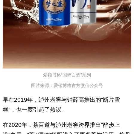
爱顿博格“国粹白酒”系列
图片来源：爱顿博格官方微信公众号
早在2019年，泸州老窖与钟薛高推出的“断片雪
糕”，也一度引起了热议。
在2020年，茶百道与泸州老窖跨界推出“醉步上