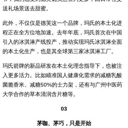
送礼场景送去甜蜜。
此外，不仅仅是德芙这一个品牌，玛氏的本土化进
程正在全方位地加速。去年年底，玛氏首次在中国
引入的冰淇淋产线投产，推动实现玛氏冰淇淋全面
的本土化生产，也是其全球第三家冰淇淋工厂。
玛氏箭牌的新品研发在本土化理念指导下，也被注
入更多活力。比如瞄准国人健康化需求的减糖乳酸
菌脆香米、减糖50%的士力架，还有与广州中医药
大学合作的草本清润含片糖等。
03
茅咖、茅巧，只是开始