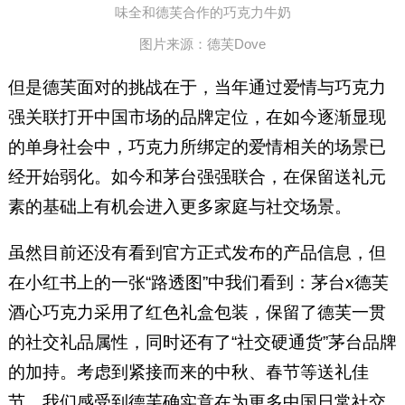
味全和德芙合作的巧克力牛奶
图片来源：德芙Dove
但是德芙面对的挑战在于，当年通过爱情与巧克力
强关联打开中国市场的品牌定位，在如今逐渐显现
的单身社会中，巧克力所绑定的爱情相关的场景已
经开始弱化。如今和茅台强强联合，在保留送礼元
素的基础上有机会进入更多家庭与社交场景。
虽然目前还没有看到官方正式发布的产品信息，但
在小红书上的一张“路透图”中我们看到：茅台x德芙
酒心巧克力采用了红色礼盒包装，保留了德芙一贯
的社交礼品属性，同时还有了“社交硬通货”茅台品牌
的加持。考虑到紧接而来的中秋、春节等送礼佳
节，我们感受到德芙确实意在为更多中国日常社交