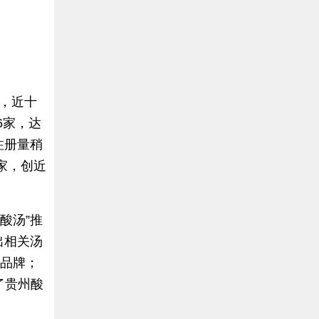
示，近十
6家，达
注册量稍
7家，创近
酸汤”推
出相关汤
锅品牌；
了贵州酸