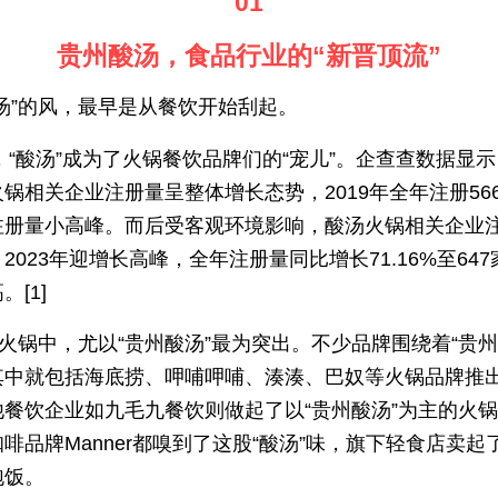
01
贵州酸汤，食品行业的“新晋顶流”
汤”的风，最早是从餐饮开始刮起。
年，“酸汤”成为了火锅餐饮品牌们的“宠儿”。企查查数据显
锅相关企业注册量呈整体增长态势，2019年全年注册56
注册量小高峰。而后受客观环境影响，酸汤火锅相关企业
2023年迎增长高峰，全年注册量同比增长71.16%至64
。[1]
”火锅中，尤以“贵州酸汤”最为突出。不少品牌围绕着“贵州
其中就包括海底捞、呷哺呷哺、湊湊、巴奴等火锅品牌推
他餐饮企业如九毛九餐饮则做起了以“贵州酸汤”为主的火
啡品牌Manner都嗅到了这股“酸汤”味，旗下轻食店卖起
泡饭。