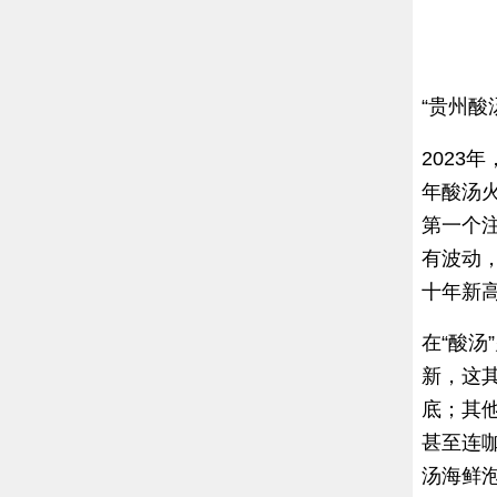
“贵州酸
2023
年酸汤火
第一个
有波动，
十年新高
在“酸汤
新，这
底；其
甚至连咖
汤海鲜