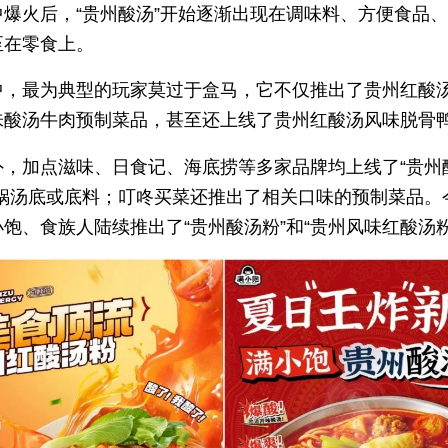
中爆火后，“贵州酸汤”开始逐渐出现在调味料、方便食品
至在零食上。
中，最为典型的玩家莫过于盒马，它不仅推出了贵州红酸
味酸汤牛肉预制菜品，甚至还上线了贵州红酸汤风味脱骨
外，加点滋味、日食记、海底捞等多家品牌均上线了“贵州
火锅汤底或底料；叮咚买菜还推出了相关口味的预制菜品。
饱、食族人陆续推出了“贵州酸汤粉”和“贵州风味红酸汤粉