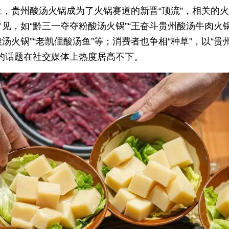
上，贵州酸汤火锅成为了火锅赛道的新晋“顶流”，相关的
见，如“黔三一夺夺粉酸汤火锅”“王奋斗贵州酸汤牛肉火锅
汤火锅”“老凯俚酸汤鱼”等；消费者也争相“种草”，以“贵
主的话题在社交媒体上热度居高不下。