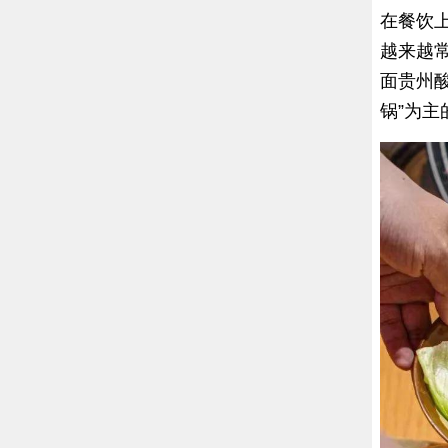
在餐饮
越来越常
面贵州酸
锅”为