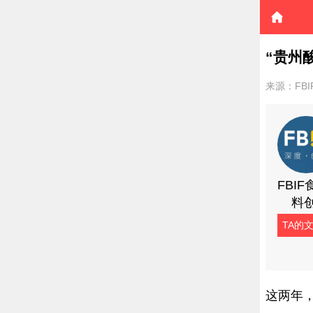
“贵州
来源：FB
FBI
料
TA的
这两年，