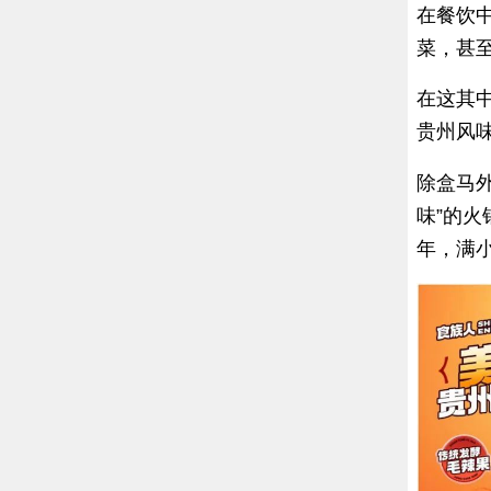
在餐饮
菜，甚
在这其
贵州风
除盒马
味”的
年，满小