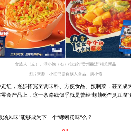
食族人（左）、满小饱（右）推出的“贵州酸汤”相关新品
图片来源：小红书@食族人食品、满小饱
中走红，逐步拓宽至调味料、方便食品、预制菜，甚至成
零食产品上，这一条路线似乎就是曾经“螺蛳粉”“臭豆腐”
酸汤风味”能够成为下一个“螺蛳粉味”么？