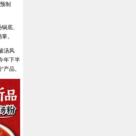
、预制
汤锅底、
鸭掌。
酸汤风
今年下半
”产品。