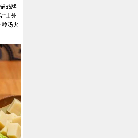
火锅品牌
”“山外
州酸汤火