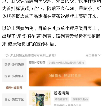
点。新茶饮品牌霸王茶姬、奈雪的茶、快乐柠檬均
为首批标识试点企业。随后不久低GI、果蔬茶、纤
体瓶等概念或产品逐渐在新茶饮品牌上蔓延开来。
以沪上阿姨为例，目前在其点单小程序类目表上，
出现了“摩登·轻乳茶”列表，该列表旁就标有“0植脂
末 健康轻负担”的宣传标语。