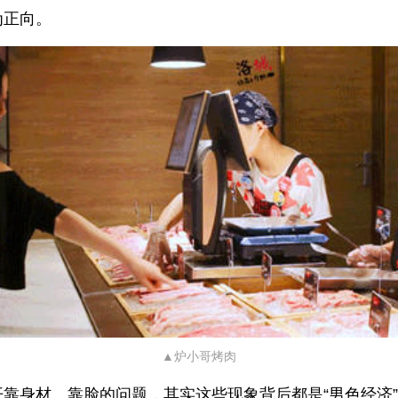
为正向。
▲炉小哥烤肉
开靠身材、靠脸的问题，其实这些现象背后都是“男色经济