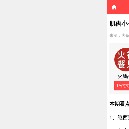
肌肉小
来源：火
火锅
TA的
本期看
1、继