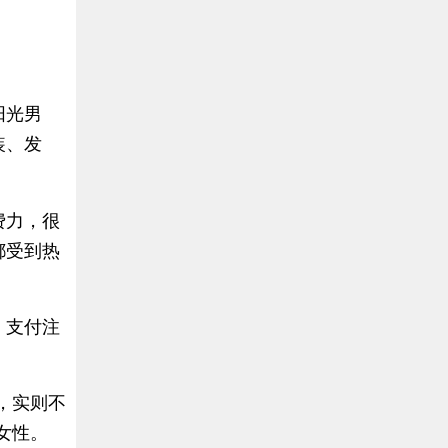
阳光男
装、发
费力，很
都受到热
、支付注
，实则不
女性。