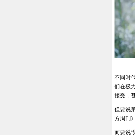
不同时
们在极
接受，
但要说第
方周刊》
而要说“