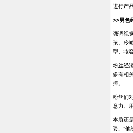
进行产
>>男色
强调视
孩、冷
型、妆
粉丝经
多有相
捧。
粉丝们
意力。用
本质还是
妥。“他