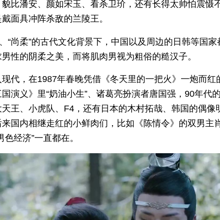
。貌比潘安、颜如宋玉、看杀卫玠，还有长得太帅怕震慑
是戴面具冲阵杀敌的兰陵王。
”、“尚柔”的古代文化背景下，中国以及周边的日韩等国家
求男性的阴柔之美，而将肌肉男视为粗俗的糙汉子。
入现代，在1987年春晚凭借《冬天里的一把火》一炮而红
国演义》里“奶油小生”、诸葛亮扮演者唐国强，90年代
大天王、小虎队、F4，还有日本的木村拓哉、韩国的偶像
后来国内相继走红的小鲜肉们，比如《陈情令》的双男主
男色经济”一直都在。