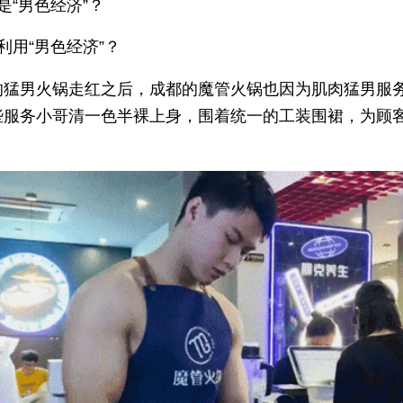
是“男色经济”？
利用“男色经济”？
的猛男火锅走红之后，成都的魔管火锅也因为肌肉猛男服
些服务小哥清一色半裸上身，围着统一的工装围裙，为顾