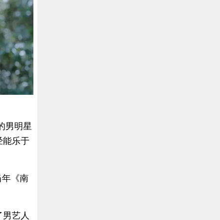
的男明星
经能乐于
当年《南
了男艺人