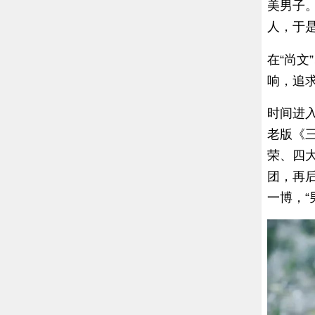
美男子
人，于
在“尚文
响，追
时间进
老版《三
荣、四
团，再
一博，“