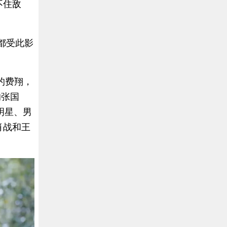
不住敌
都受此影
的费翔，
的张国
明星、男
肖战和王