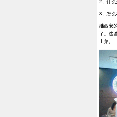
2、什么
3、怎么
继西安
了。这
上菜。