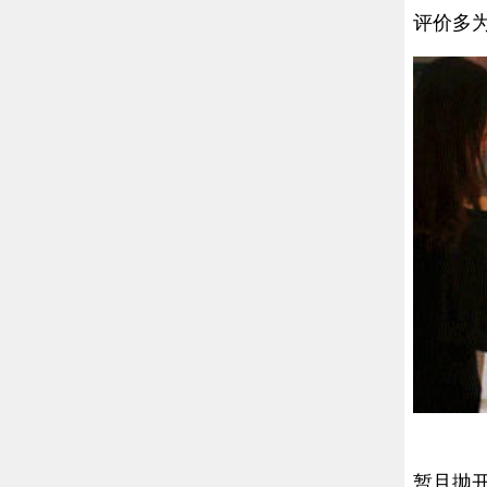
评价多
暂且抛