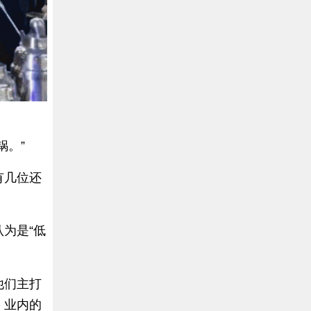
锅。”
有几位还
为是“低
他们主打
，业内的