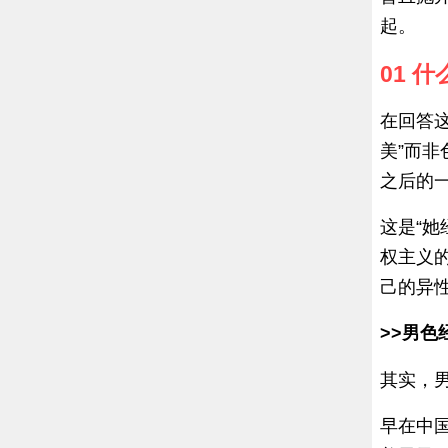
起。
01 
在回答这
美”而
之后的
这是“
权主义
己的异
>>男色
其实，
早在中