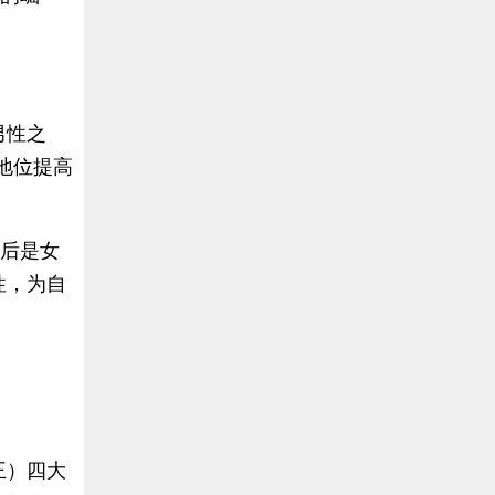
男性之
地位提高
背后是女
性，为自
王）四大