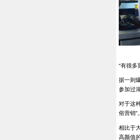
“有很
据一则
参加过
对于这
俗营销”
相比于
高颜值