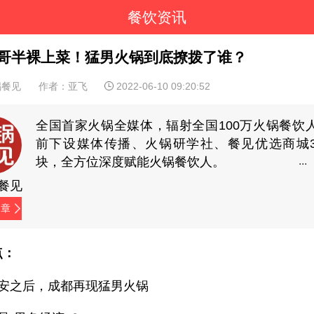
餐饮资讯
哥半裸上菜！猛男火锅到底撩拨了谁？
锅餐见
作者：亚飞
2022-06-10 09:20:52
全国首家火锅全媒体，辐射全国100万火锅餐饮
前下设媒体传播、火锅研学社、餐见优选商城
块，全方位深度赋能火锅餐饮人。
餐见
文章
点：
西安之后，成都再现猛男火锅