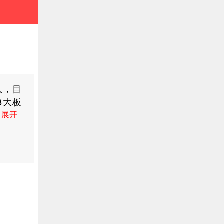
人，目
3大板