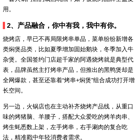
用。
2、产品融合，你中有我，我中有你。
烧烤店，早已不再局限烤串单品，菜单纷纷新增各
类焖煲品类，比如夏季增加固始鹅块，冬季加入牛
杂煲。全国签约门店超千家的阿遇烧烤就是典型代
表，品牌虽然主打烤串产品，但推出的黑鸭煲却是
全网爆款，甚至还靠着“烤串+焖煲”组合成功打开增
长空间。
另一边，火锅店也在主动补齐烧烤产品线，从重口
味的烤猪脑、羊腰子，搭配大众爱吃的烤羊肉串、
烤生蚝悉数上架，左手烤串，右手涮肉的复合吃
法，精准戳中年轻消费者需求。