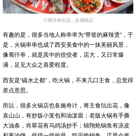
◎蜀仟串出品，必属精品
有趣的是，很多当地人称串串为“带签的麻辣烫”，于
是，火锅串串也成了西安美食中的一抹美丽风景，
像蜀仟串，就是其中的佼佼者，店大，又日常爆
满，足见大众之喜爱程度。
西安是“碳水之都”，吃火锅，不来几口主食，总觉得
差点意思。
所以，很多火锅店也各施奇计，将主食玩出花，像
袁山山，有炒饭小笼包和油泼面；老版火锅有手撕
大油条，肖翠花有乌鸡汤抄手；锦翔炝锅鱼有凉皮
和葱油饼，值得一提的是，吃完炝锅鱼，店里会将