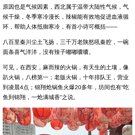
原因也是气候因素，西北属于温带大陆性气候，气
候干燥，冬季寒冷漫长，辣椒能有效地促进血液循
环，帮助人体抵御寒冷，有首小诗可概括——
八百里秦川尘土飞扬，三千万老陕怒吼秦腔，一碗
面条喜气洋洋，没有辣子嘟嘟囔囔。
可见，在西安，麻而辣的火锅，有天生的土壤，像
趴火锅，八榜第一；老版火锅，十年排队王，营业
到凌晨4点；锦翔炝锅鱼火爆20多年，坊间也有“吃
鱼到锦翔，一炝满城香”之说。