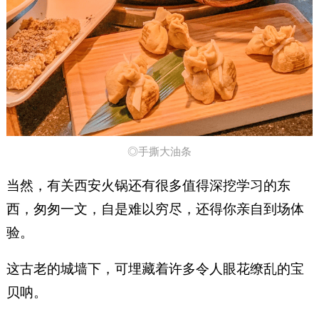
◎手撕大油条
当然，有关西安火锅还有很多值得深挖学习的东
西，匆匆一文，自是难以穷尽，还得你亲自到场体
验。
这古老的城墙下，可埋藏着许多令人眼花缭乱的宝
贝呐。