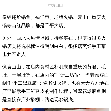
◎袁山山
像锦翔炝锅鱼、蜀仟串、老版火锅、袁山山重庆火
锅等当红品牌，都是千平大店。
另外，西北人热情坦诚，待客实在，也使得很多火
锅店会将选材标注得明明白白，很多店烹饪手工菜
也并不避人。
像袁山山，在店内食材区标明来自重庆的黄喉、毛
肚、千层肚等，在店内的“非遗工坊”处，当着顾客面
制作“手工黑豆腐”；像老版火锅，也会大大方方地在
店里展示手工鲜豆皮的制作过程，肖翠花爆麻鱼则
是直接在店外搭棚，路边现炒锅底。