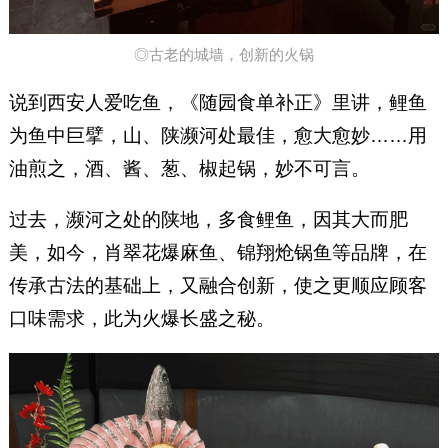
◎古老的城墙，创新的火锅
说到西安人爱吃鱼，《随园食单补正》里讲，鲤鱼
为鱼中巨擘，山、陕濒河处最佳，愈大愈妙……用
油煎之，酒、酱、葱、椒起锅，妙不可言。
过去，濒河之处的陕地，多食鲤鱼，因其大而肥
美，如今，肖翠花爆麻鱼、锦翔炝锅鱼等品牌，在
传承古法的基础上，又融合创新，使之更顺应顾客
口味需求，此为火爆长盛之秘。