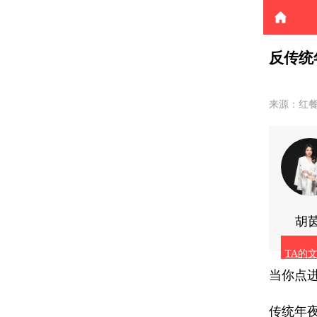
反传统
来源：红
胡
TA的
当你点
传统年