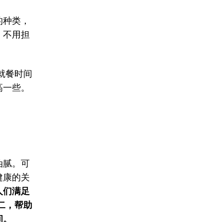
的种类，
。不用担
就餐时间
高一些。
油腻。可
健康的关
人们满足
二，帮助
间。