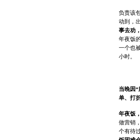
负责该
动到，
事去劝
年夜饭
一个也
小时。
当晚因
单、打
年夜饭
做营销
个有待