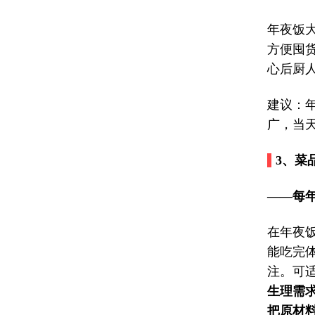
年夜饭
方便囤
心后厨
建议：
广，当
3、
菜
——每
在年夜
能吃完
注。可
生理需
把原材