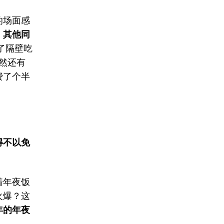
的场面感
。其他同
了隔壁吃
然还有
费了个半
得不以免
着年夜饭
火爆？这
年的年夜