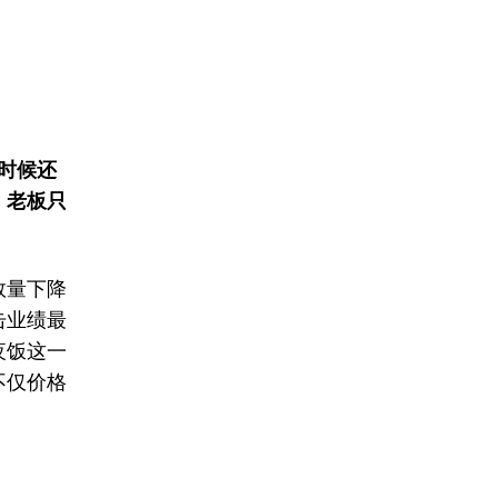
时候还
，老板只
数量下降
击业绩最
夜饭这一
不仅价格