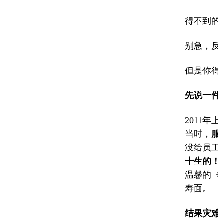
得不到
别急，
但是你
先说一
2011
当时，
没给员
十生的
温馨的
寿面。
结果灾