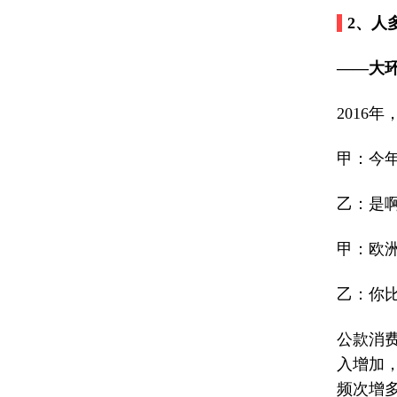
2、
人
——大
2016
甲：今
乙：是
甲：欧
乙：你
公款消
入增加
频次增