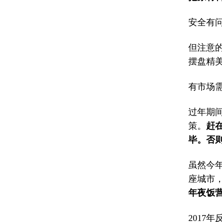
安全有
但注意
摆盘精
有市场
过年期
策。
赶
毕。否
虽然今
座城市
年夜饭
2017