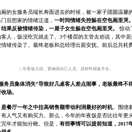
包厢的女服务员端长寿面进去的时候，被一家子团圆温馨
出门后想家的情绪泛滥，
一时间情绪失控躲在空包厢里哭
，结果反被情绪传染，一屋子女生躲在空包厢里哭。
惊动
的客人，饭没吃完就走了。3个楼层的主管去劝说，其中居
被情绪传染了。最终老板和总经理出面安抚。前后总共耗
△年夜饭大战，要确保自己人员、原材料储备齐全。
“服务员集体消失”导致好几桌客人差点闹事，老板最终不
折收场。
，是餐厅一年之中拉高销售额带动利润最好的时机
。围绕
，有人气又有购买力。那么，今年的年夜饭是否比往年更
过完年才能知分晓。但是，
有些事情可以提前知道，2017