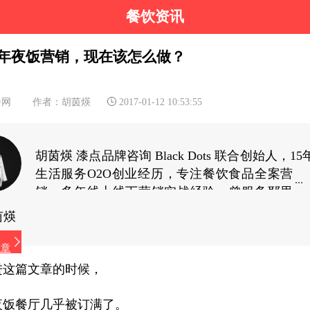
餐饮资讯
年夜饭营销，现在该怎么做？
餐网
作者：胡茵煐
2017-01-12 10:53:55
胡茵煐 漆点品牌咨询 Black Dots 联合创始人，1
生活服务O2O创业经历，专注餐饮食品全案营
销，多年线上线下营销实战经验，曾服务耶里
夏丽、家府潮汕菜、兜约下饭菜、仟福粥点、湖
茵煐
不一样、蘇小柳点心专门店、陈记顺和、潮牛海
龙珠餐饮、伊佳林开心梦工场等品牌。（微
文章
yuelaoban）
进这篇文章的时候，
夜饭餐厅几乎被订满了。