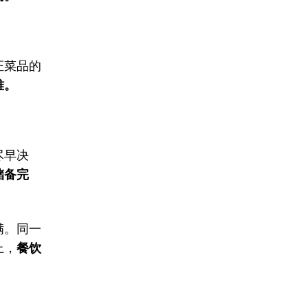
证菜品的
难。
尽早决
储备完
满。同一
上，
餐饮