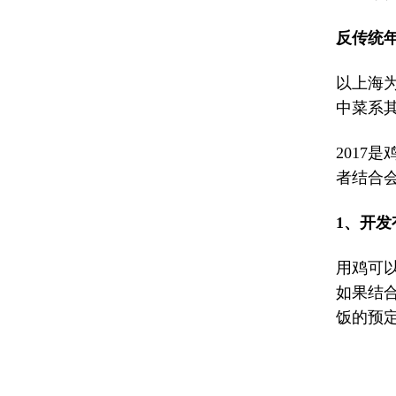
反传统
以上海
中菜系
2017
者结合
1、开发
用鸡可以
如果结
饭的预