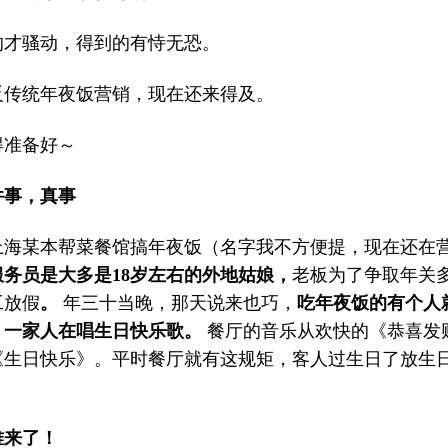
的才骚动，得到的有恃无恐。
反传统年夜饭营销，现在还来得及。
得准备好～
件事，真事
年上海某本帮菜餐馆搞年夜饭（名字我不方便提，现在还在
服务员是大多是18岁左右的外地姑娘，
老板为了争取年关
工放假
。
年三十当晚，那天说来也巧，
吃年夜饭的有个人
！一家人在唱生日快乐歌。
餐厅的音乐从欢快的《恭喜发
《生日快乐》。平时餐厅就有这规矩，客人过生日了放生
难来了！