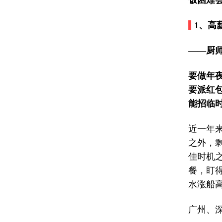
饭困难
1、
高
——厨
要做年
要派红
能招临
近一年
之外，
佳时机
餐，盯
水涨船
广州、