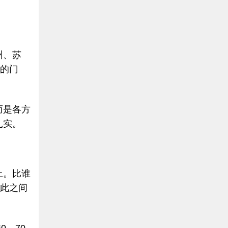
州、苏
商的门
而是各方
扎实。
上。比谁
彼此之间