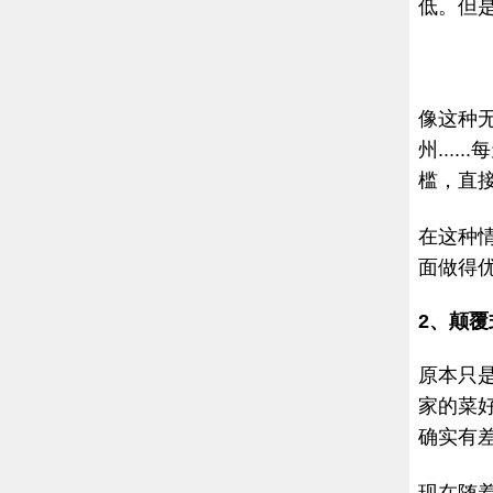
低。但
像这种
州...
槛，直
在这种
面做得
2、颠
原本只
家的菜好
确实有