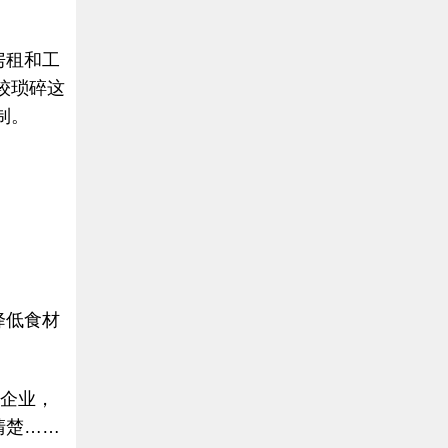
房租和工
较琐碎这
制。
降低食材
饮企业，
清楚……