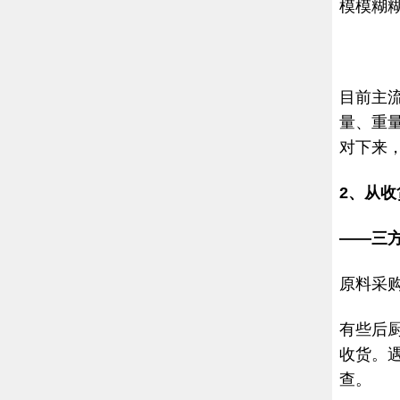
模模糊
目前主
量、重
对下来
2、从
——三
原料采
有些后
收货。
查。