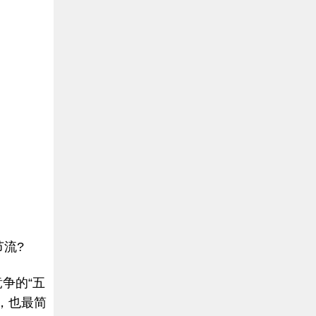
。
流?
争的“五
，也最简