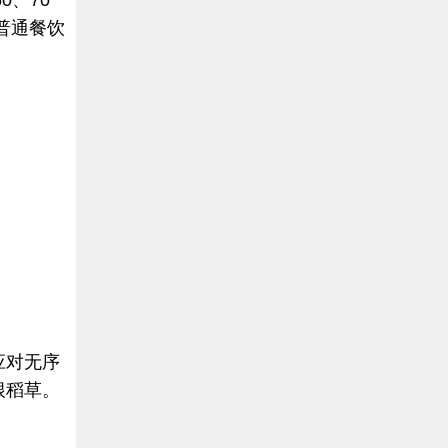
0、70
普通餐饮
应对无序
根稻草。