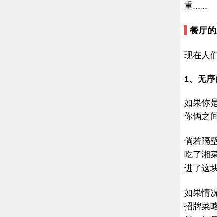
重......
餐厅的
现在人
1、无
如果你
你俩之
倘若隔
吃了湘
进了这
如果情
招牌菜