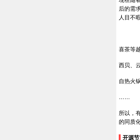
现在随着
后的需
人目不
喜茶等
西贝、
自热火
……
所以，
的同质
开源节