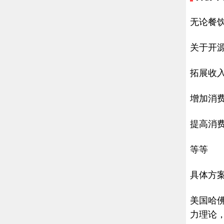
无论餐
关于开
拓展收入
增加消
提高消
等等
具体方
美国哈佛
力理论