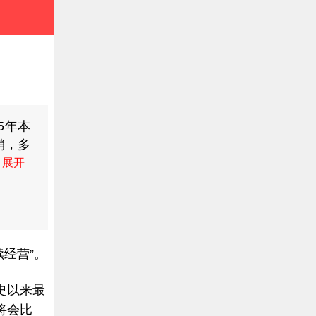
15年本
销，多
在不一
九龙珠
号：
经营”。
史以来最
将会比