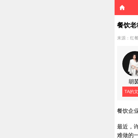
餐饮老
来源：红
胡
TA的
餐饮企业
最近，
难做的