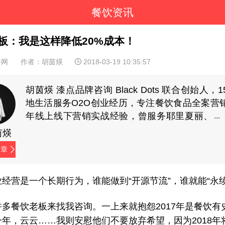
餐饮资讯
板：我是这样降低20%成本！
餐网
作者：胡茵煐
2018-03-19 10:35:57
胡茵煐 漆点品牌咨询 Black Dots 联合创始人，
地生活服务O2O创业经历，专注餐饮食品全案营
年线上线下营销实战经验，曾服务耶里夏丽、
家府潮汕菜、兜约下饭菜、仟福粥点、湖南食
茵煐
样、蘇小柳点心专门店、陈记顺和、潮牛海记、
文章
餐饮、伊佳林开心梦工场等品牌。（微信
yuelaoban）
经营是一个长期行为，谁能做到“开源节流”，谁就能“永续
许多餐饮老板来找我咨询。一上来就抱怨2017年是餐饮有
一年，云云……我则安慰他们不要放弃希望，因为2018年