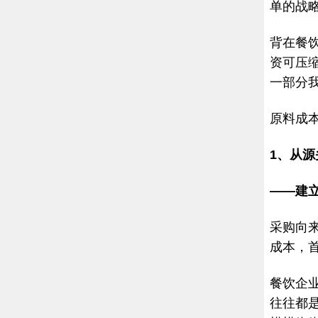
单的战
背在餐
资可压
一部分
原料成
1、从
——建
采购向
成本，
餐饮企
往往都