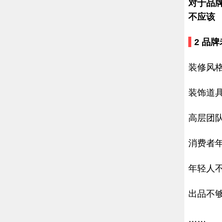
对于品
不应该
2
品牌
装修风
装饰道
高层团
消费者
年轻人
出品不
……