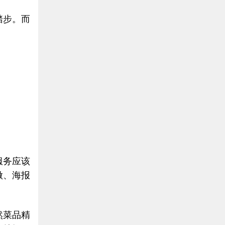
踏步。而
。
服务应该
做、海报
然菜品精