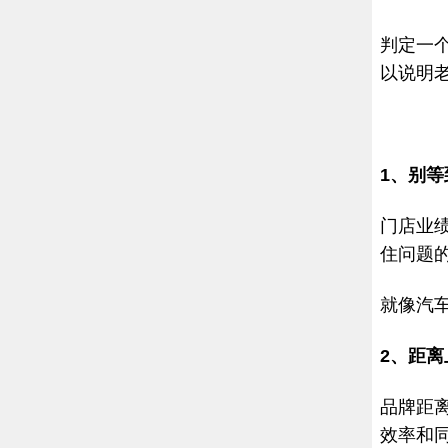
判定一
以说明
1、别
门店业
住问题
就像汽
2、距
品牌距
效率和