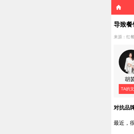
导致餐
来源：红
胡
TA的
对抗品
最近，