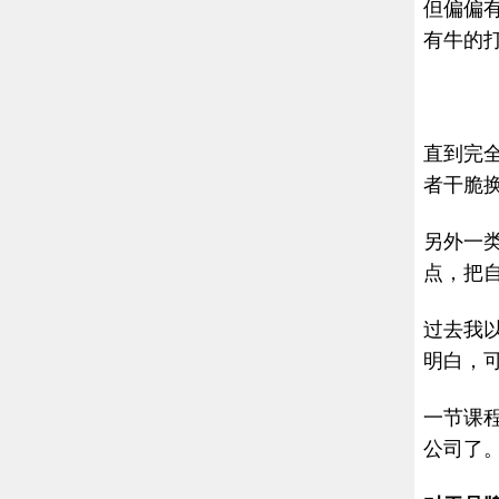
但偏偏有
有牛的
直到完
者干脆
另外一
点，把
过去我
明白，
一节课
公司了