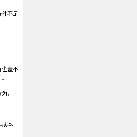
条件不足
再也盖不
了。
行为。
作成本、