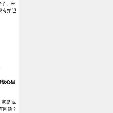
少了、来
没有拍照
？
老板心里
就是“面
有问题？