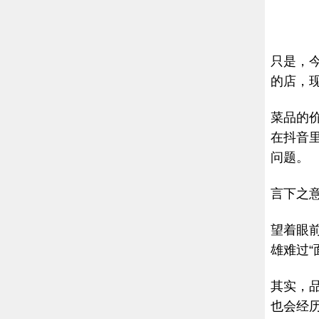
只是，
的店，
菜品的
在抖音
问题。
言下之
望着眼
雄难过“
其实，
也会经