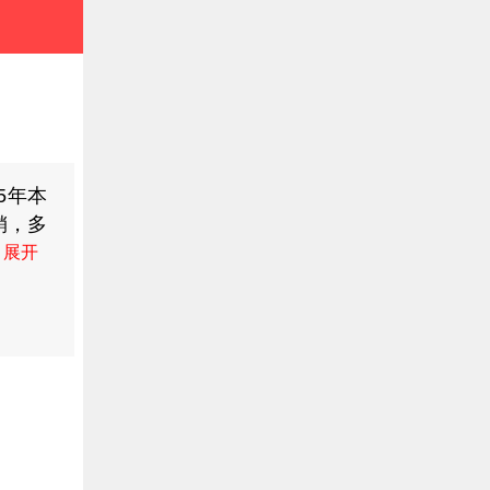
15年本
销，多
在不一
九龙珠
号：