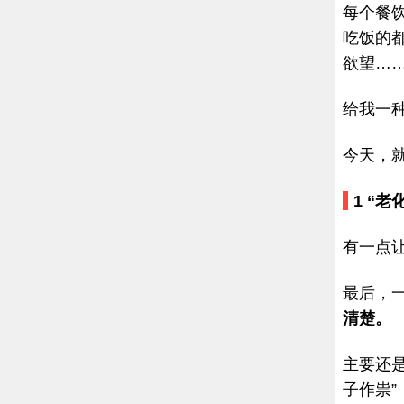
每个餐
吃饭的
欲望…
给我一
今天，
1
“老
有一点
最后，
清楚。
主要还
子作祟