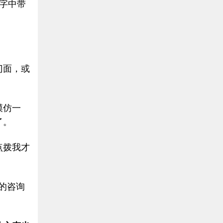
名字中带
门面，或
模仿一
了。
点拨我才
的咨询