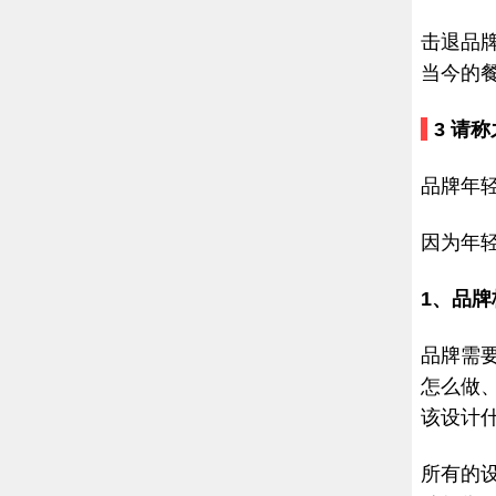
击退品
当今的
3
请称
品牌年
因为年
1、品
品牌需
怎么做
该设计
所有的