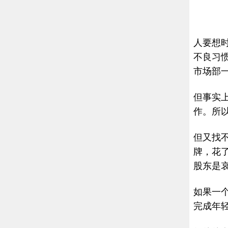
人要想
不良习
市场部
但事实
作。所
但又找
牌，花
股东是
如果一
完成年