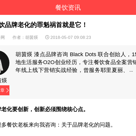
餐饮资讯
饮品牌老化的罪魁祸首就是它！
餐网
作者：胡茵煐
2018-05-07 09:08:23
胡茵煐 漆点品牌咨询 Black Dots 联合创始人，
地生活服务O2O创业经历，专注餐饮食品全案营
年线上线下营销实战经验，曾服务耶里夏丽、
家府潮汕菜、兜约下饭菜、仟福粥点、湖南食
茵煐
样、蘇小柳点心专门店、陈记顺和、潮牛海记、
文章
餐饮、伊佳林开心梦工场等品牌。（微信
yuelaoban）
牌老化要创新，创新必须围绕核心点。
很多餐饮老板来向我咨询：关于品牌老化的问题。