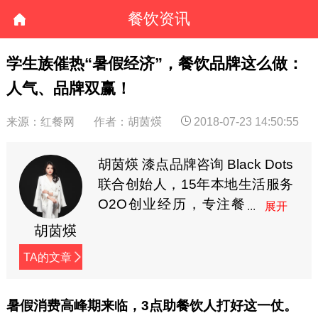
餐饮资讯
学生族催热“暑假经济”，餐饮品牌这么做：
人气、品牌双赢！
来源：红餐网
作者：胡茵煐
2018-07-23 14:50:55
胡茵煐 漆点品牌咨询 Black Dots
联合创始人，15年本地生活服务
O2O创业经历，专注餐
饮食品全案营销，多年
胡茵煐
线上线下营销实战经验，曾服务
TA的文章
耶里夏丽、家府潮汕菜、兜约下
饭菜、仟福粥点、湖南食在不一
样、蘇小柳点心专门店、陈记顺
暑假消费高峰期来临，3点助餐饮人打好这一仗。