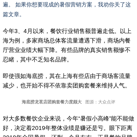
和、潮牛海记、九龙珠餐饮、伊
遍。 如果你想要现成的暑假营销方案，我劝你关了这
佳林开心梦工场等品牌。（微信
篇文章。
号：yuelaoban）
今年3、4月以来，餐饮行业销售额普遍走低。以上
海为例，多家商场总体客流量遭遇下滑，商场内餐
厅营业业绩大幅下降。有些品牌的真实销售额惨不
忍睹，其中不乏知名品牌。
即使强如海底捞，其在上海有些店由于商场客流量
减少，也开始不得不依靠卖团购套餐来维持人气。
海底捞龙茗店团购套餐力度颇大
图源：大众点评
对大多数餐饮企业来说，今年“暑假小高峰”能不能做
好，决定着2019年整体业绩是赚还是亏。眼下距离