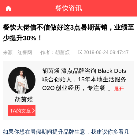
餐饮资讯
餐饮大佬信不信做好这3点暑期营销，业绩至
少提升30%！
来源：红餐网
作者：胡茵煐
2019-06-24 09:47:47
胡茵煐 漆点品牌咨询 Black Dots
联合创始人，15年本地生活服务
O2O创业经历，专注餐
饮食品全案营销，多年
胡茵煐
线上线下营销实战经验，曾服务
TA的文章
耶里夏丽、家府潮汕菜、兜约下
饭菜、仟福粥点、湖南食在不一
样、蘇小柳点心专门店、陈记顺
如果你想在暑假期间提升品牌生意，我建议你多看几