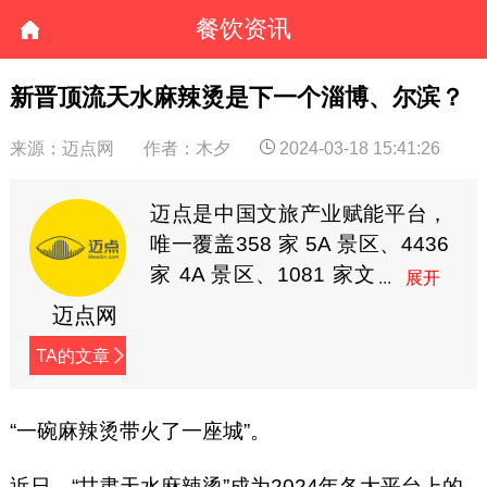
餐饮资讯
新晋顶流天水麻辣烫是下一个淄博、尔滨？
来源：迈点网
作者：木夕
2024-03-18 15:41:26
迈点是中国文旅产业赋能平台，
唯一覆盖358 家 5A 景区、4436
家 4A 景区、1081 家文
旅集团、2846 个区县政
迈点网
府、6000 个酒店品牌核心决策
TA的文章
者圈层的文旅产业平台。迈点成
立于2009年，隶属于杭州东方网
升科技股份有限公司（新三板上
“一碗麻辣烫带火了一座城”。
市，股票代码835191）。与单一
近日，“甘肃天水麻辣烫”成为2024年各大平台上的