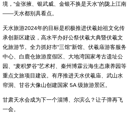
境，“金张掖、银武威、金银不换是天水”的陇上江南
——天水都别具看点。
天水旅游2024年的目标是积极推进伏羲始祖文化传
承创新区建设，高水平办好公祭伏羲大典暨伏羲文
化旅游节。全力抓好市“三馆”新馆、伏羲庙游客服务
中心、白鹿仓旅游度假区、大地湾国家考古遗址公
园、“麦积梦谷”艺术村、秦州博霖云海生态康养园等
重点文旅项目建设。有序推进天水伏羲庙、武山水
帘洞、甘谷大像山创建国家 5A 级旅游景区。
甘肃天水会成为下一个淄博、尔滨么？让子弹再飞
一会。