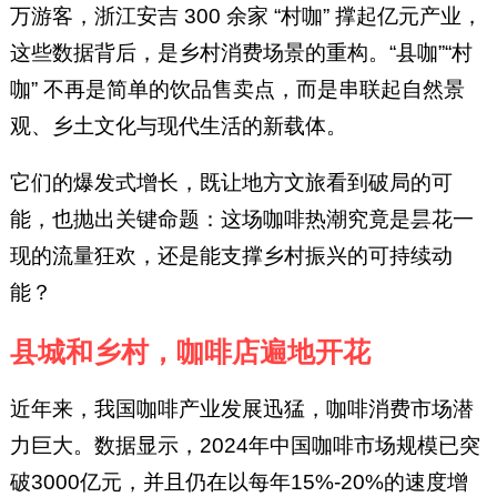
行业媒体不同，迈点同时具备媒
万游客，浙江安吉 300 余家 “村咖” 撑起亿元产业，
体传播、数据研究、资源链接和
这些数据背后，是乡村消费场景的重构。“县咖”“村
商业陪跑四重能力，以服务政
咖” 不再是简单的饮品售卖点，而是串联起自然景
府、文旅、酒店、景区和公寓为
主的文旅产业赋能平台，旗下拥
观、乡土文化与现代生活的新载体。
有文旅头号媒体“迈点网”与文旅
它们的爆发式增长，既让地方文旅看到破局的可
大数据中心“迈点研究院”两大品
牌。
能，也抛出关键命题：这场咖啡热潮究竟是昙花一
现的流量狂欢，还是能支撑乡村振兴的可持续动
能？
县城和乡村，咖啡店遍地开花
近年来，我国咖啡产业发展迅猛，咖啡消费市场潜
力巨大。数据显示，2024年中国咖啡市场规模已突
破3000亿元，并且仍在以每年15%-20%的速度增