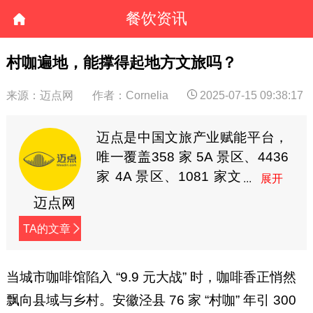
餐饮资讯
村咖遍地，能撑得起地方文旅吗？
来源：迈点网
作者：Cornelia
2025-07-15 09:38:17
迈点是中国文旅产业赋能平台，
唯一覆盖358 家 5A 景区、4436
家 4A 景区、1081 家文
旅集团、2846 个区县政
迈点网
府、6000 个酒店品牌核心决策
TA的文章
者圈层的文旅产业平台。迈点成
立于2009年，隶属于杭州东方网
升科技股份有限公司（新三板上
当城市咖啡馆陷入 “9.9 元大战” 时，咖啡香正悄然
市，股票代码835191）。与单一
飘向县域与乡村。安徽泾县 76 家 “村咖” 年引 300