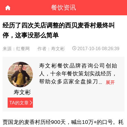
餐饮资讯
经历了四次关店调整的西贝麦香村最终叫
停，这事没那么简单
来源：红餐网
作者：寿文彬
2017-10-16 08:26:39
寿文彬餐饮品牌咨询公司创始
人，十余年餐饮策划实战经历，
帮助众多店家全盘操刀
创建个性品牌，拥有数
寿文彬
十起成功案例。现任多家餐饮品
TA的文章
牌顾问，为餐饮企业提供战略咨
询、产品架构、品牌策划、营销
企划等全案餐饮服务。（微信：
贾国龙的麦香村历经900天，喊出10万+的口号。耗