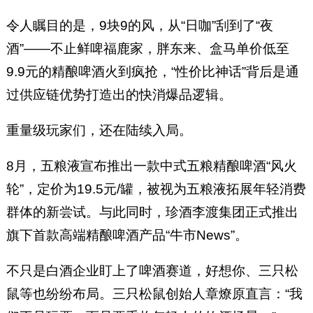
令人瞩目的是，9块9的风，从“日咖”刮到了“夜
酒”——不止鲜啤福鹿家，胖东来、盒马单价低至
9.9元的精酿啤酒火到疯抢，“性价比神话”背后是通
过供应链优势打造出的快消爆品逻辑。
重量级玩家们，还在陆续入局。
8月，五粮液宣布推出一款中式五粮精酿啤酒“风火
轮”，定价为19.5元/罐，被视为五粮液拓展年轻消费
群体的新尝试。与此同时，珍酒李渡集团正式推出
旗下首款高端精酿啤酒产品“牛市News”。
不只是白酒企业盯上了啤酒赛道，好想你、三只松
鼠等也纷纷布局。三只松鼠创始人章燎原直言：“我