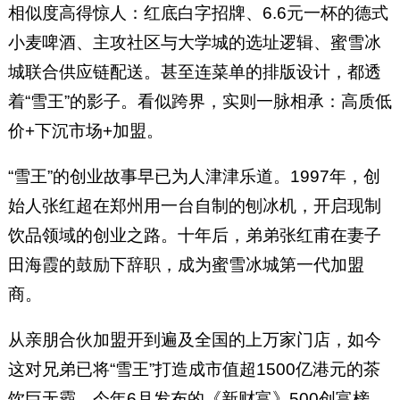
相似度高得惊人：红底白字招牌、6.6元一杯的德式
小麦啤酒、主攻社区与大学城的选址逻辑、蜜雪冰
城联合供应链配送。甚至连菜单的排版设计，都透
着“雪王”的影子。看似跨界，实则一脉相承：高质低
价+下沉市场+加盟。
“雪王”的创业故事早已为人津津乐道。1997年，创
始人张红超在郑州用一台自制的刨冰机，开启现制
饮品领域的创业之路。十年后，弟弟张红甫在妻子
田海霞的鼓励下辞职，成为蜜雪冰城第一代加盟
商。
从亲朋合伙加盟开到遍及全国的上万家门店，如今
这对兄弟已将“雪王”打造成市值超1500亿港元的茶
饮巨无霸。今年6月发布的《新财富》500创富榜