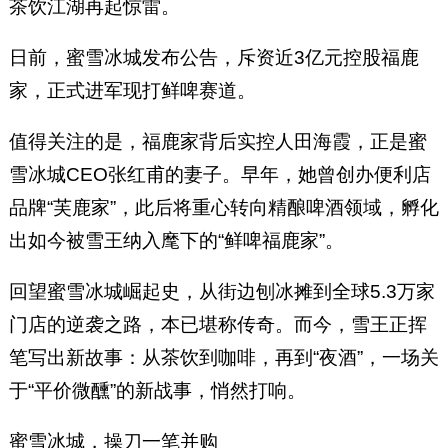
茶饮江湖再起惊雷。
日前，蜜雪冰城发布公告，斥资近3亿元控股福鹿
家，正式进军现打鲜啤赛道。
值得关注的是，福鹿家背后实控人田海霞，正是蜜
雪冰城CEO张红甫的妻子。早年，她曾创办便利店
品牌“芙鹿家”，此后将重心转向精酿啤酒领域，孵化
出如今被雪王纳入麾下的“鲜啤福鹿家”。
回望蜜雪冰城崛起史，从街边刨冰摊到全球5.3万家
门店的逆袭之路，本已堪称传奇。而今，雪王正挥
笔写出新故事：从茶饮到咖啡，再到“夜酒”，一场关
于“平价微醺”的新战事，悄然打响。
蜜雪冰城，操刀一笔并购