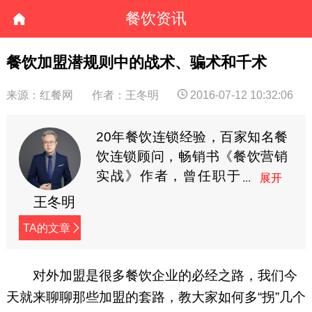
餐饮资讯
餐饮加盟潜规则中的战术、骗术和千术
来源：红餐网
作者：王冬明
2016-07-12 10:32:06
20年餐饮连锁经验，百家知名餐
饮连锁顾问，畅销书《餐饮营销
实战》作者，曾任职于
麦当劳与百胜餐饮集
王冬明
团，专注于“加盟倍增”与“零成本
TA的文章
营销”的实战解决方案。个人微
信：think_vip，公众号：餐饮小
道消息（cyxdxx）。
对外加盟是很多餐饮企业的必经之路，我们今
天就来聊聊那些加盟的套路，教大家如何多“拐”几个